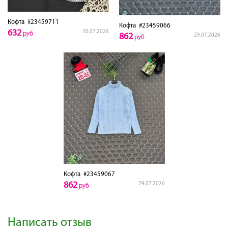
Кофта
#23459711
Кофта
#23459066
632
30.07.2026
руб
862
29.07.2026
руб
Кофта
#23459067
862
29.07.2026
руб
Написать отзыв