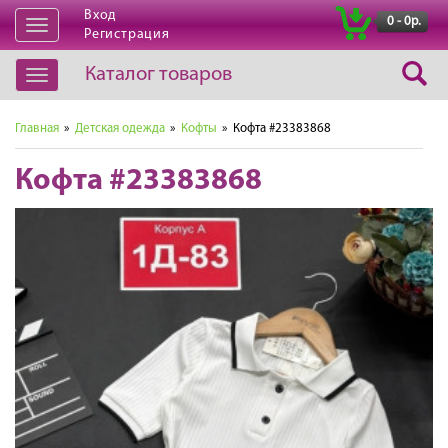
Вход
|
0 - 0р.
Открыть
Регистрация
навигацию
Каталог товаров
Открыть
навигацию
Главная
»
Детская одежда
»
Кофты
» Кофта #23383868
Кофта #23383868