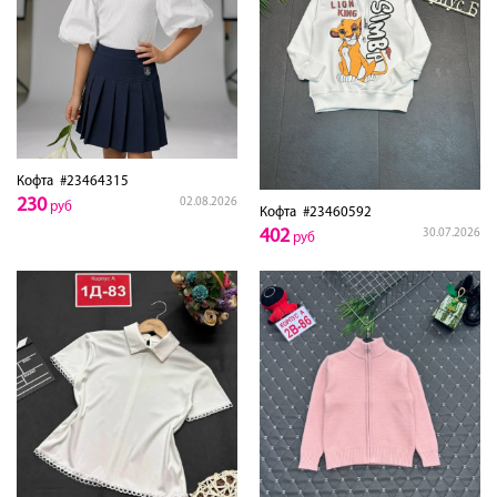
Кофта
#23464315
230
02.08.2026
руб
Кофта
#23460592
402
30.07.2026
руб