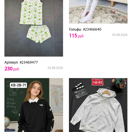
Гольфы
#23466640
115
03.08.2026
руб
Артикул
#23469477
230
05.08.2026
руб