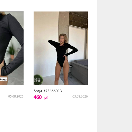
Боди
#23466013
460
05.08.2026
03.08.2026
руб