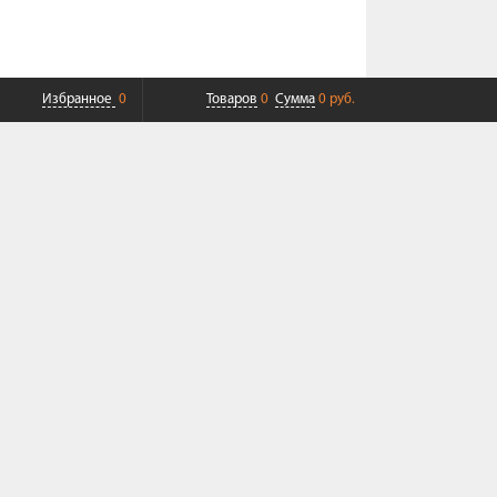
Избранное
0
Товаров
0
Сумма
0 руб.
ПЛАТНАЯ ДОСТАВКА ДО ТК
СОВРЕМЕННЫЙ СЕРВИС
+7 (968) 625-23-23
+7 (495) 109-04-49