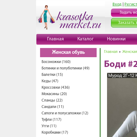
Вход
|
Регис
Задать в
Заказать 
Главная
Каталог
Новинки
Главная
»
Женская
Женская обувь
Босоножки (160)
Боди #
Ботинки и полуботинки (49)
Балетки (15)
Кеды (47)
Кроссовки (436)
Мокасины (20)
Сланцы (22)
Сандали (11)
Сапоги и полусапожки (12)
Туфли (117)
Угги (11)
Коробками (17)