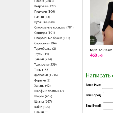
Платья (2683)
Ветровки (222)
Пиджаки (306)
Пальто (73)
Рубашки (848)
Спортивные костюмы (781)
Свитеры (101)
Спортивные брюки (131)
Сарафаны (194)
Термобелье (2)
Боди
#2346305
Трусы (44)
460
руб
Туники (214)
Толстовки (559)
Топы (155)
Написать 
Футболки (1536)
Фартуки (3)
Ваше Имя:
Халаты (42)
Шарфы и платки (37)
Ваш Город:
Шорты (465)
Штаны (667)
Ваш E-mail:
Юбки (320)
Плащи (5)