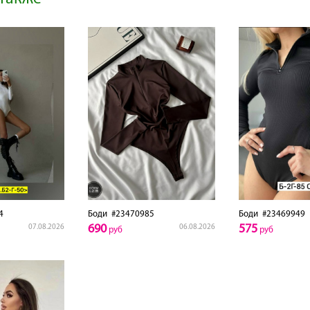
4
Боди
#23470985
Боди
#23469949
690
575
07.08.2026
06.08.2026
руб
руб