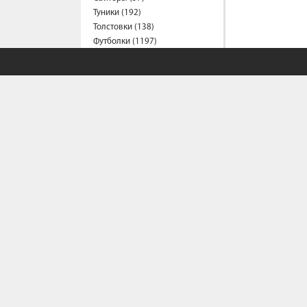
Туники (192)
Толстовки (138)
Футболки (1197)
Халаты (21)
Шорты (157)
Штаны (314)
Юбки (55)
Пальто (6)
Спецодежда
Медицинская одежда (24)
Мужская одежда
Бейсболки (107)
Брюки (95)
Водолазки (19)
Ветровки (11)
СОБСТВЕННЫЙ С
Домашняя одежда (2)
Джинсы (18)
Жилеты (22)
Политика конфи
Условия сотрудн
Кофты (54)