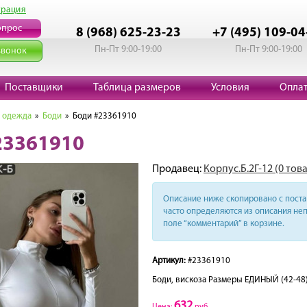
трация
опрос
8 (968) 625-23-23
+7 (495) 109-04
Пн-Пт 9:00-19:00
Пн-Пт 9:00-19:00
звонок
Поставщики
Таблица размеров
Условия
Опла
 одежда
»
Боди
» Боди #23361910
23361910
Продавец:
Корпус.Б.2Г-12 (0 тов
Описание ниже скопировано с поста 
часто определяются из описания неп
поле “комментарий” в корзине.
Артикул:
#23361910
Боди, вискоза Размеры ЕДИНЫЙ (42-48)
632