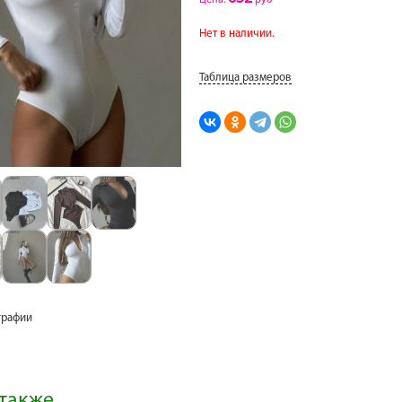
Цена:
руб
Нет в наличии.
Таблица размеров
графии
также