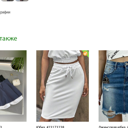
графии
также
3
Юбка
#23173238
Джинсовая юбка
#