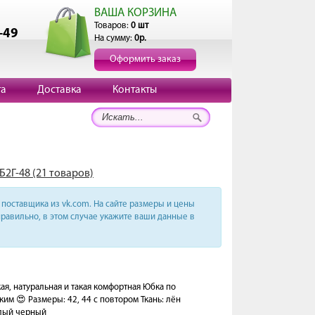
ВАША КОРЗИНА
Товаров:
0 шт
-49
На сумму:
0р.
Оформить заказ
та
Доставка
Контакты
Б2Г-48 (21 товаров)
поставщика из vk.com. На сайте размеры и цены
равильно, в этом случае укажите ваши данные в
ая, натуральная и такая комфортная Юбка по
им 😍 Размеры: 42, 44 с повтором Ткань: лён
елый черный