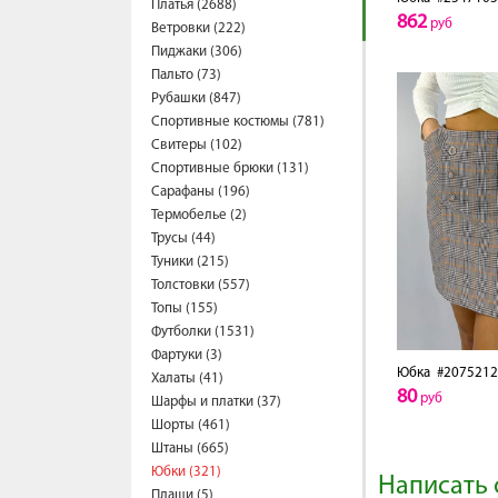
Платья (2688)
862
руб
Ветровки (222)
Пиджаки (306)
Пальто (73)
Рубашки (847)
Спортивные костюмы (781)
Свитеры (102)
Спортивные брюки (131)
Сарафаны (196)
Термобелье (2)
Трусы (44)
Туники (215)
Толстовки (557)
Топы (155)
Футболки (1531)
Фартуки (3)
Юбка
#2075212
Халаты (41)
80
руб
Шарфы и платки (37)
Шорты (461)
Штаны (665)
Юбки (321)
Написать 
Плащи (5)