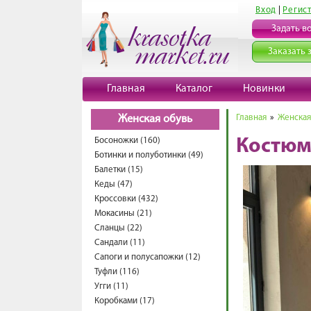
Вход
|
Регис
Задать в
Заказать 
Главная
Каталог
Новинки
Главная
»
Женская
Женская обувь
Босоножки (160)
Костюм
Ботинки и полуботинки (49)
Балетки (15)
Кеды (47)
Кроссовки (432)
Мокасины (21)
Сланцы (22)
Сандали (11)
Сапоги и полусапожки (12)
Туфли (116)
Угги (11)
Коробками (17)