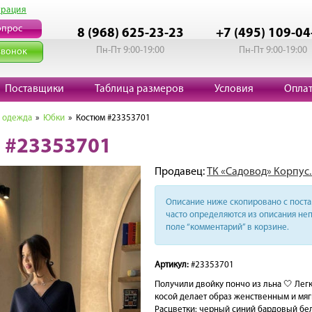
трация
опрос
8 (968) 625-23-23
+7 (495) 109-04
Пн-Пт 9:00-19:00
Пн-Пт 9:00-19:00
звонок
Поставщики
Таблица размеров
Условия
Опла
 одежда
»
Юбки
» Костюм #23353701
 #23353701
Продавец:
ТК «Садовод» Корпус.
Описание ниже скопировано с поста 
часто определяются из описания неп
поле “комментарий” в корзине.
Артикул:
#23353701
Получили двойку пончо из льна 🤍 Легк
косой делает образ женственным и мягк
Расцветки: черный синий бардовый б