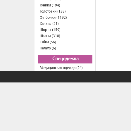
Туники (194)
Толстовки (138)
Футболки (1192)
Халаты (21)
Шорты (159)
Штаны (310)
Юбки (56)
Пальто (6)
Спецодежда
Медицинская одежда (24)
Мужская одежда
Бейсболки (107)
Брюки (95)
Водолазки (19)
Ветровки (11)
Домашняя одежда (2)
Джинсы (18)
Жилеты (22)
Кофты (54)