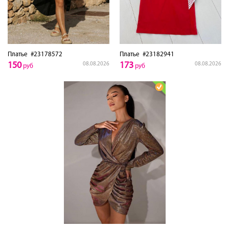
Платье
#23178572
Платье
#23182941
150
173
08.08.2026
08.08.2026
руб
руб