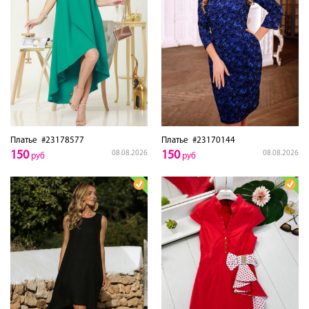
Платье
#23178577
Платье
#23170144
150
150
08.08.2026
08.08.2026
руб
руб