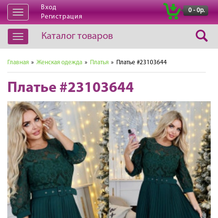
Вход
|
0 - 0р.
Открыть
Регистрация
навигацию
Каталог товаров
Открыть
навигацию
Главная
»
Женская одежда
»
Платья
» Платье #23103644
Платье #23103644