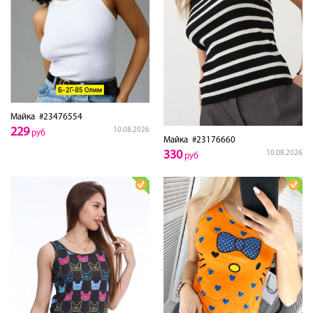
Майка
#23476554
229
10.08.2026
руб
Майка
#23176660
330
10.08.2026
руб