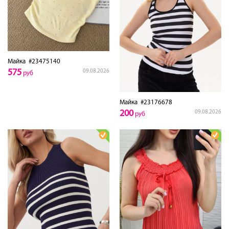
Майка
#23475140
575
09.08.2026
руб
Майка
#23176678
200
09.08.2026
руб