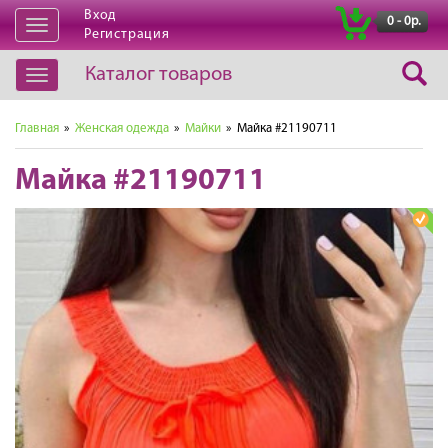
Вход
|
0 - 0р.
Открыть
Регистрация
навигацию
Каталог товаров
Открыть
навигацию
Главная
»
Женская одежда
»
Майки
» Майка #21190711
Майка #21190711