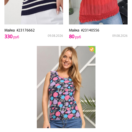
Майка
#23176662
Майка
#23140556
330
80
09.08.2026
09.08.2026
руб
руб