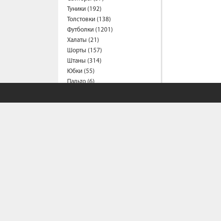
Туники (192)
Толстовки (138)
Футболки (1201)
Халаты (21)
Шорты (157)
Штаны (314)
Юбки (55)
Пальто (6)
Спецодежда
Медицинская одежда (24)
Мужская одежда
Бейсболки (107)
Брюки (95)
Водолазки (19)
Ветровки (11)
Домашняя одежда (2)
Джинсы (18)
Жилеты (22)
Кофты (54)