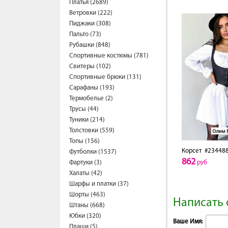
Платья (2689)
Ветровки (222)
Пиджаки (308)
Пальто (73)
Рубашки (848)
Спортивные костюмы (781)
Свитеры (102)
Спортивные брюки (131)
Сарафаны (193)
Термобелье (2)
Трусы (44)
Туники (214)
Толстовки (559)
Топы (156)
Корсет
#23448
Футболки (1537)
862
Фартуки (3)
руб
Халаты (42)
Шарфы и платки (37)
Шорты (463)
Написать 
Штаны (668)
Юбки (320)
Ваше Имя:
Плащи (5)