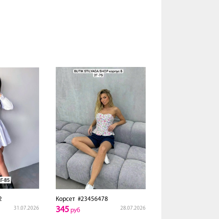
2
Корсет
#23456478
345
31.07.2026
28.07.2026
руб