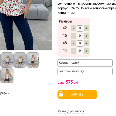
солнечного настроения любому наряду.
Корпус Б 2г-75 По всем вопросам обраща
Контактный
Размеры
42
-
+
46
-
+
48
-
+
44
-
+
575
Цена:
руб
графии
Купить
Таблица размеров