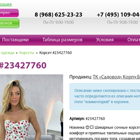
трация
опрос
8 (968) 625-23-23
+7 (495) 109-04
Пн-Пт 9:00-19:00
Пн-Пт 9:00-19:00
звонок
Поставщики
Таблица размеров
Условия
Опла
 одежда
»
Корсеты
» Корсет #23427760
 #23427760
Продавец:
ТК «Садовод» Корпу.Б.
Описание ниже скопировано с поста 
часто определяются из описания неп
поле “комментарий” в корзине.
Артикул:
#23427760
Новинка 😍💥 Шикарные сочные корсет
комфорт и приятные тактильные ощущен
регулировать посадку топа, создавая и