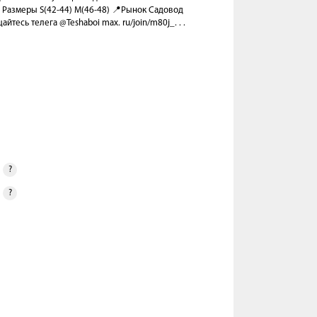
 Размеры S(42-44) M(46-48) 📍Рынок Садовод
йтесь телега @Teshaboi max. ru/join/m80j_. . .
?
?