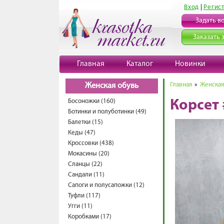
Вход
|
Регис
Задать в
Заказать 
Главная
Каталог
Новинки
Главная
»
Женская
Женская обувь
Босоножки (160)
Корсет
Ботинки и полуботинки (49)
Балетки (15)
Кеды (47)
Кроссовки (438)
Мокасины (20)
Сланцы (22)
Сандали (11)
Сапоги и полусапожки (12)
Туфли (117)
Угги (11)
Коробками (17)