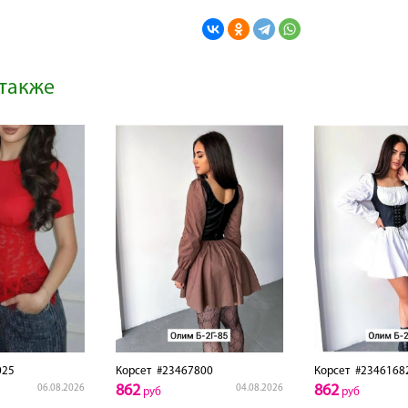
также
025
Корсет
#23467800
Корсет
#2346168
862
862
06.08.2026
04.08.2026
руб
руб