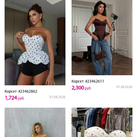
Корсет
#23462611
2,300
01.08.2026
руб
Корсет
#23462862
1,724
01.08.2026
руб