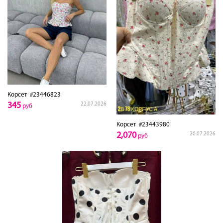
Корсет
#23446823
345
22.07.2026
руб
Корсет
#23443980
2,070
20.07.2026
руб