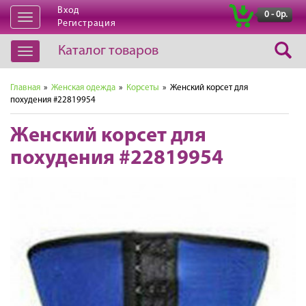
Вход
|
0 - 0р.
Открыть
Регистрация
навигацию
Каталог товаров
Открыть
навигацию
Главная
»
Женская одежда
»
Корсеты
» Женский корсет для
похудения #22819954
Женский корсет для
похудения #22819954