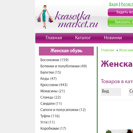
Вход
|
Регис
Задать в
Заказать 
Главная
Каталог
Новинки
Главная
»
Женская
Женская обувь
Босоножки (159)
Женска
Ботинки и полуботинки (49)
Балетки (15)
Кеды (47)
Товаров в кат
Кроссовки (443)
Мокасины (21)
Вид
С
Сланцы (22)
Сандали (11)
Сапоги и полусапожки (12)
Туфли (116)
Угги (11)
Коробками (17)