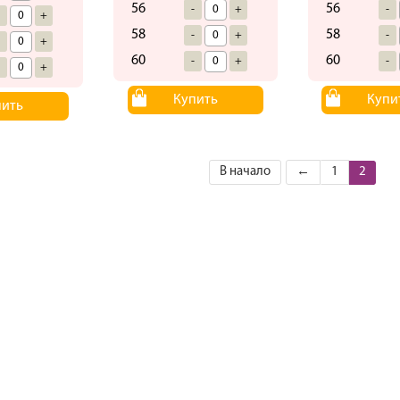
56
56
-
+
-
-
+
58
58
-
+
-
-
+
60
60
-
+
-
-
+
Купить
Купи
пить
В начало
←
1
2