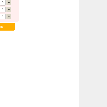
+
+
+
ть