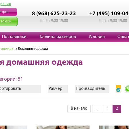
трация
опрос
8 (968) 625-23-23
+7 (495) 109-04
Пн-Пт 9:00-19:00
Пн-Пт 9:00-19:00
звонок
Поставщики
Таблица размеров
Условия
Опла
 одежда
» Домашняя одежда
я домашняя одежда
егории: 51
ортировать
Размер
Производитель
В начало
←
1
2