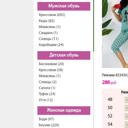
Мужская обувь
Кроссовки (692)
Кеды (82)
Мокасины (1)
Сандали (1)
Сланцы (11)
Коробками (24)
Детская обувь
Босоножки (20)
Кроссовки (58)
Пижама #23430
Мокасины (1)
288
Сланцы (2)
руб
Сапоги (1)
Раз
Туфли (24)
48
Угги (12)
50
Женская одежда
52
Боди (97)
54
Блузки (220)