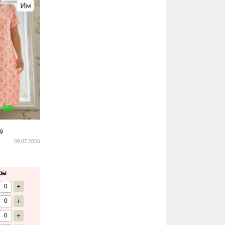
9
09.07.2026
ры
+
+
+