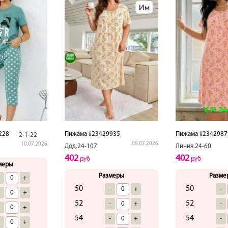
228
Пижама #23429935
Пижама #2342987
2-1-22
09.07.2026
10.07.2026
Дод.24-107
Линия.24-60
402
402
руб
руб
меры
Размеры
Разме
-
+
50
50
-
+
-
-
+
52
52
-
+
-
-
+
54
54
-
+
-
-
+