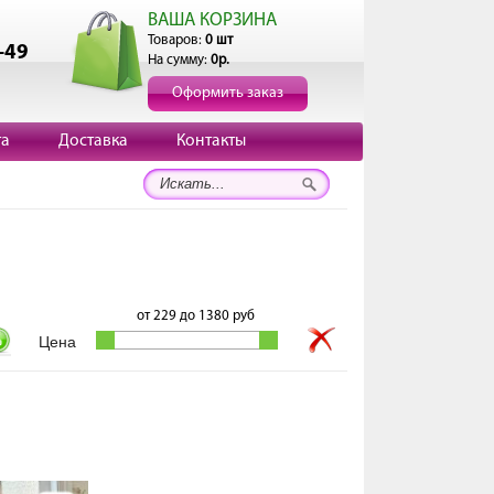
ВАША КОРЗИНА
Товаров:
0 шт
-49
На сумму:
0р.
Оформить заказ
та
Доставка
Контакты
от
229
до
1380
руб