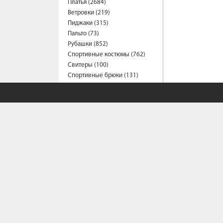
Платья (2684)
Ветровки (219)
Пиджаки (315)
Пальто (73)
Рубашки (852)
Спортивные костюмы (762)
Свитеры (100)
Спортивные брюки (131)
Сарафаны (196)
Термобелье (2)
Трусы (44)
Туники (218)
Толстовки (570)
Топы (158)
Футболки (1552)
Фартуки (3)
Халаты (16)
Шарфы и платки (42)
Шорты (465)
Штаны (668)
Юбки (322)
Плащи (7)