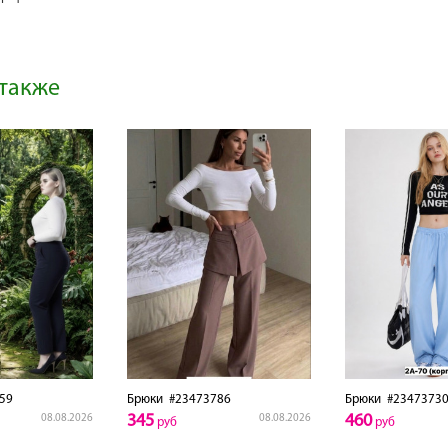
также
59
Брюки
#23473786
Брюки
#2347373
345
460
08.08.2026
08.08.2026
руб
руб