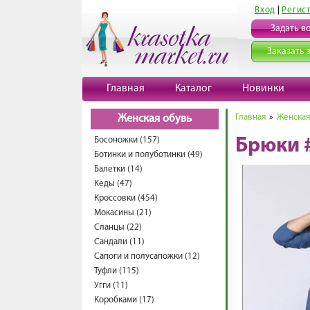
Вход
|
Регис
Задать в
Заказать 
Главная
Каталог
Новинки
Главная
»
Женская
Женская обувь
Босоножки (157)
Брюки 
Ботинки и полуботинки (49)
Балетки (14)
Кеды (47)
Кроссовки (454)
Мокасины (21)
Сланцы (22)
Сандали (11)
Сапоги и полусапожки (12)
Туфли (115)
Угги (11)
Коробками (17)