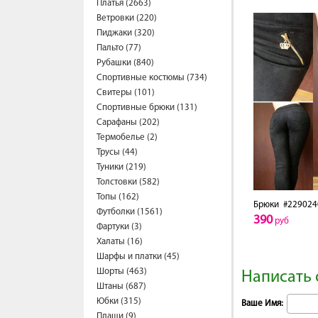
Платья (2663)
Ветровки (220)
Пиджаки (320)
Пальто (77)
Рубашки (840)
Спортивные костюмы (734)
Свитеры (101)
Спортивные брюки (131)
Сарафаны (202)
Термобелье (2)
Трусы (44)
Туники (219)
Толстовки (582)
Топы (162)
Брюки
#229024
Футболки (1561)
390
руб
Фартуки (3)
Халаты (16)
Шарфы и платки (45)
Шорты (463)
Написать 
Штаны (687)
Юбки (315)
Ваше Имя:
Плащи (9)