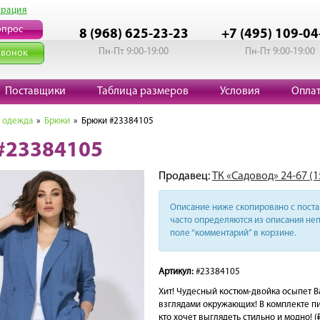
трация
опрос
8 (968) 625-23-23
+7 (495) 109-04
Пн-Пт 9:00-19:00
Пн-Пт 9:00-19:00
звонок
Поставщики
Таблица размеров
Условия
Опла
 одежда
»
Брюки
» Брюки #23384105
#23384105
Продавец:
ТК «Садовод» 24-67 (
Описание ниже скопировано с поста 
часто определяются из описания неп
поле “комментарий” в корзине.
Артикул:
#23384105
Хит! Чудесный костюм-двойка осыпет 
взглядами окружающих! В комплекте пид
кто хочет выглядеть стильно и модно! (