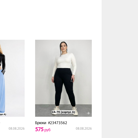
0
Брюки
#23473562
575
08.08.2026
08.08.2026
руб