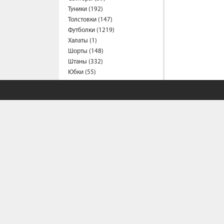
Туники (192)
Толстовки (147)
Футболки (1219)
Халаты (1)
Шорты (148)
Штаны (332)
Юбки (55)
Пальто (7)
Спецодежда
Медицинская одежда (17)
Мужская одежда
Бейсболки (107)
Брюки (82)
Водолазки (19)
Ветровки (10)
Домашняя одежда (2)
Джинсы (17)
Жилеты (22)
Кофты (54)