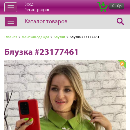
Вход
|
0 - 0р.
Открыть
Регистрация
навигацию
Каталог товаров
Открыть
навигацию
Главная
»
Женская одежда
»
Блузки
» Блузка #23177461
Блузка #23177461