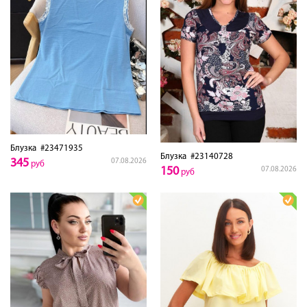
Блузка
#23471935
Блузка
#23140728
345
07.08.2026
руб
150
07.08.2026
руб