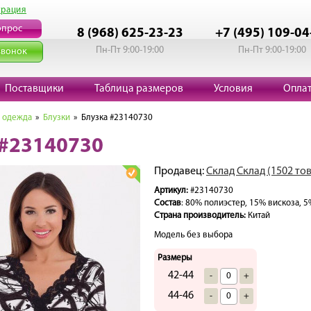
трация
опрос
8 (968) 625-23-23
+7 (495) 109-04
Пн-Пт 9:00-19:00
Пн-Пт 9:00-19:00
звонок
Поставщики
Таблица размеров
Условия
Опла
 одежда
»
Блузки
» Блузка #23140730
 #23140730
Продавец:
Склад Склад (1502 то
Артикул:
#23140730
Состав
: 80% полиэстер, 15% вискоза, 5
Страна производитель:
Китай
Модель без выбора
Размеры
42-44
-
+
44-46
-
+