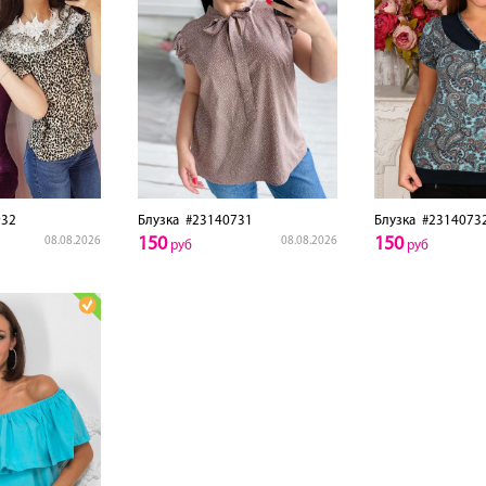
32
Блузка
#23140731
Блузка
#2314073
150
150
08.08.2026
08.08.2026
руб
руб