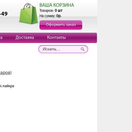
ВАША КОРЗИНА
Товаров:
0 шт
-49
На сумму:
0р.
Оформить заказ
та
Доставка
Контакты
варов)
% лайкра