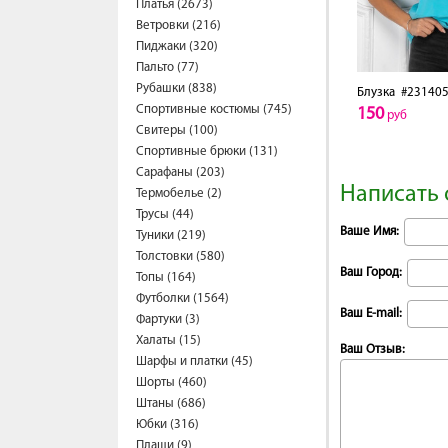
Платья (2673)
Ветровки (216)
Пиджаки (320)
Пальто (77)
Рубашки (838)
Блузка
#231405
Спортивные костюмы (745)
150
руб
Свитеры (100)
Спортивные брюки (131)
Сарафаны (203)
Написать 
Термобелье (2)
Трусы (44)
Ваше Имя:
Туники (219)
Толстовки (580)
Ваш Город:
Топы (164)
Футболки (1564)
Ваш E-mail:
Фартуки (3)
Халаты (15)
Ваш Отзыв:
Шарфы и платки (45)
Шорты (460)
Штаны (686)
Юбки (316)
Плащи (9)