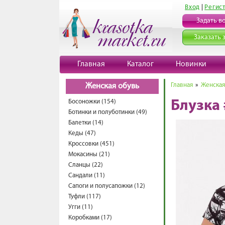
Вход
|
Регис
Задать в
Заказать 
Главная
Каталог
Новинки
Главная
»
Женская
Женская обувь
Босоножки (154)
Блузка
Ботинки и полуботинки (49)
Балетки (14)
Кеды (47)
Кроссовки (451)
Мокасины (21)
Сланцы (22)
Сандали (11)
Сапоги и полусапожки (12)
Туфли (117)
Угги (11)
Коробками (17)