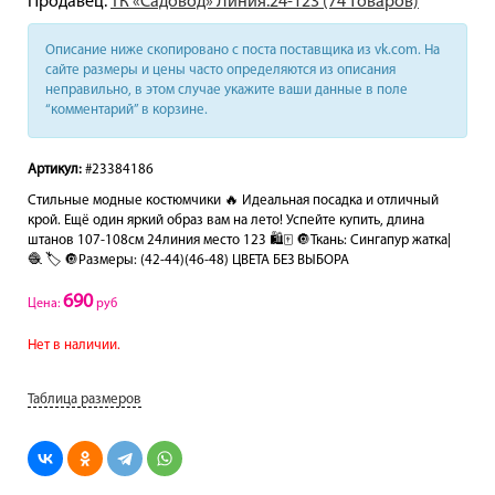
Продавец:
ТК «Садовод» Линия.24-123 (74 товаров)
Описание ниже скопировано с поста поставщика из vk.com. На
сайте размеры и цены часто определяются из описания
неправильно, в этом случае укажите ваши данные в поле
“комментарий” в корзине.
Артикул:
#23384186
Стильные модные костюмчики 🔥 Идеальная посадка и отличный
крой. Ещё один яркий образ вам на лето! Успейте купить, длина
штанов 107-108см 24линия место 123 🛍🀄️ 🔘Ткань: Сингапур жатка|
🧶 🏷 🔘Размеры: (42-44)(46-48) ЦВЕТА БЕЗ ВЫБОРА
690
Цена:
руб
Нет в наличии.
Таблица размеров