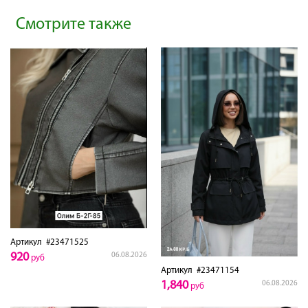
Смотрите также
Артикул
#23471525
920
06.08.2026
руб
Артикул
#23471154
1,840
06.08.2026
руб