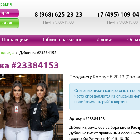
трация
опрос
8 (968) 625-23-23
+7 (495) 109-04
Пн-Пт 9:00-19:00
Пн-Пт 9:00-19:00
звонок
Поставщики
Таблица размеров
Условия
Опла
 одежда
» Дубленка #23384153
ка #23384153
Продавец:
Корпус.Б.2Г-12 (0 тов
Описание ниже скопировано с поста 
часто определяются из описания неп
поле “комментарий” в корзине.
Артикул:
#23384153
Дубленка, замш без выбора цвета Расп
Дубленка имеет практичный фасон, кот
гардероба Размеры: 44, 46, 48, 50