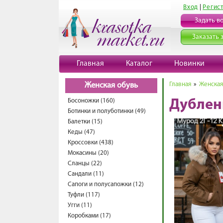
Вход
|
Регис
Задать в
Заказать 
Главная
Каталог
Новинки
Главная
»
Женская
Женская обувь
Босоножки (160)
Дублен
Ботинки и полуботинки (49)
Балетки (15)
Кеды (47)
Кроссовки (438)
Мокасины (20)
Сланцы (22)
Сандали (11)
Сапоги и полусапожки (12)
Туфли (117)
Угги (11)
Коробками (17)