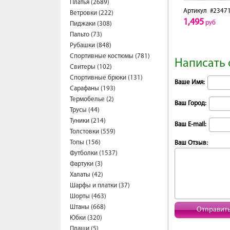
Платья (2689)
Артикул
#2347
Ветровки (222)
1,495
руб
Пиджаки (308)
Пальто (73)
Рубашки (848)
Спортивные костюмы (781)
Написать 
Свитеры (102)
Спортивные брюки (131)
Ваше Имя:
Сарафаны (193)
Термобелье (2)
Ваш Город:
Трусы (44)
Туники (214)
Ваш E-mail:
Толстовки (559)
Топы (156)
Ваш Отзыв:
Футболки (1537)
Фартуки (3)
Халаты (42)
Шарфы и платки (37)
Шорты (463)
Штаны (668)
Отправит
Юбки (320)
Плащи (5)