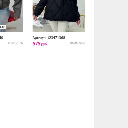
40
Артикул
#23471368
575
06.08.2026
06.08.2026
руб