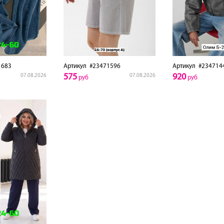
1683
Артикул
#23471596
Артикул
#234714
575
920
07.08.2026
07.08.2026
руб
руб