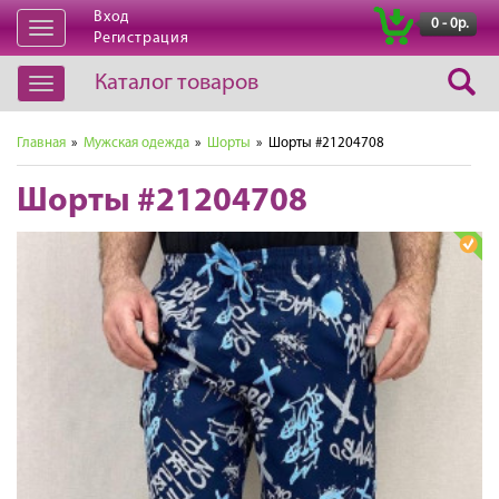
Вход
|
0 - 0р.
Открыть
Регистрация
навигацию
Каталог товаров
Открыть
навигацию
Главная
»
Мужская одежда
»
Шорты
» Шорты #21204708
Шорты #21204708