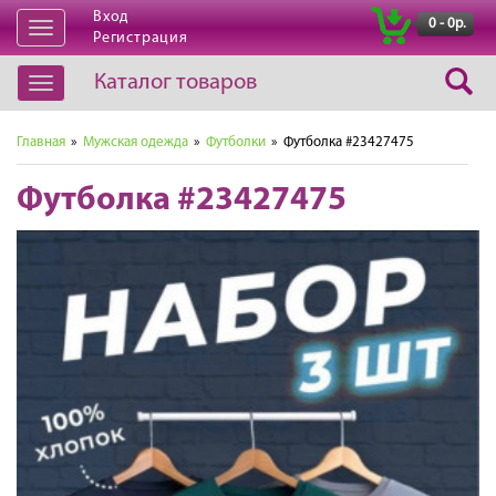
Вход
|
0 - 0р.
Открыть
Регистрация
навигацию
Каталог товаров
Открыть
навигацию
Главная
»
Мужская одежда
»
Футболки
» Футболка #23427475
Футболка #23427475