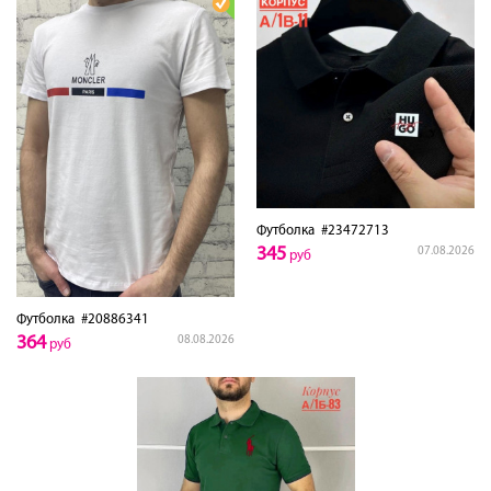
Футболка
#23472713
345
07.08.2026
руб
Футболка
#20886341
364
08.08.2026
руб