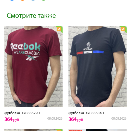
Смотрите также
Футболка
#20886290
Футболка
#20886340
364
364
08.08.2026
08.08.2026
руб
руб