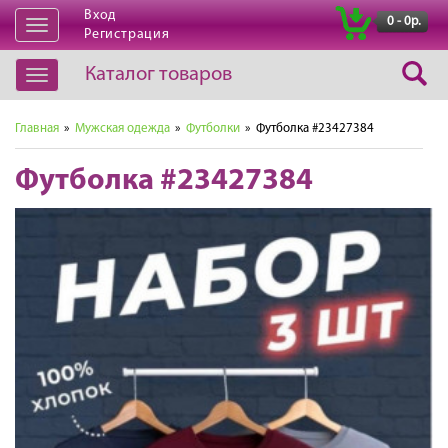
Вход
|
0 - 0р.
Открыть
Регистрация
навигацию
Каталог товаров
Открыть
навигацию
Главная
»
Мужская одежда
»
Футболки
» Футболка #23427384
Футболка #23427384