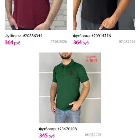
Футболка
#20886344
Футболка
#20914716
364
364
07.08.2026
07.08.2026
руб
руб
Футболка
#23470408
345
06.08.2026
руб