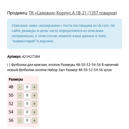
Продавец:
ТК «Садовод» Корпус.А.1В-21 (1357 товаров)
Описание ниже скопировано с поста поставщика из vk.com. На
сайте размеры и цены часто определяются из описания
неправильно, в этом случае укажите ваши данные в поле
“комментарий” в корзине.
Артикул:
#23427384
( ) Футболка для мужчин, хлопок Размеры 48-50-52-54-56 В наличий
новый Футболки хлопок Набор 3шт Размер 48-50-52-54-56 штук
Размеры
48
-
+
50
-
+
52
-
+
54
-
+
56
-
+