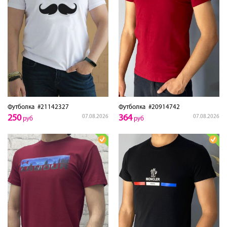
Футболка
#21142327
Футболка
#20914742
250
364
07.08.2026
07.08.2026
руб
руб