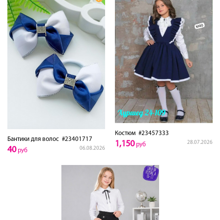
Костюм
#23457333
Бантики для волос
#23401717
1,150
28.07.2026
руб
40
06.08.2026
руб