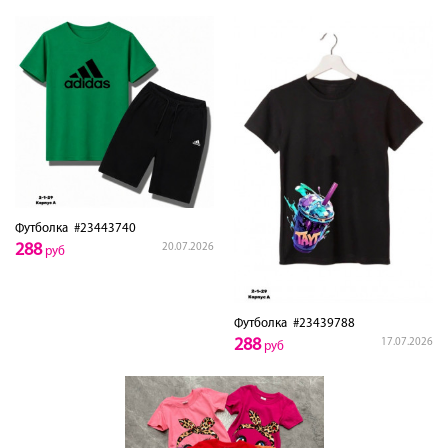
Футболка
#23443740
288
20.07.2026
руб
Футболка
#23439788
288
17.07.2026
руб