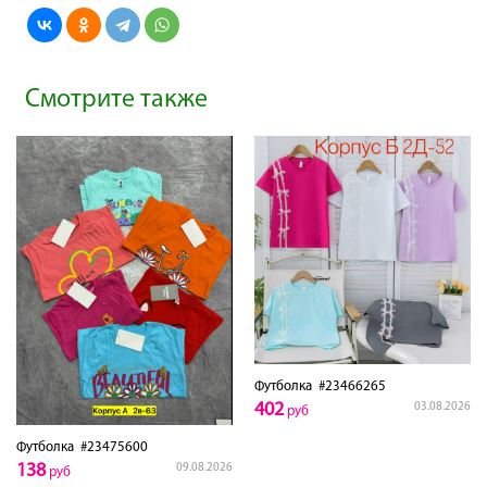
Смотрите также
Футболка
#23466265
402
03.08.2026
руб
Футболка
#23475600
138
09.08.2026
руб