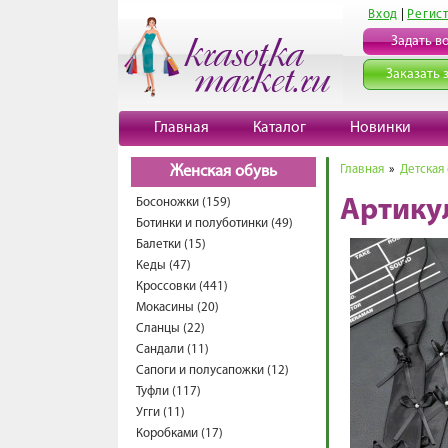
Вход
|
Регис
Задать в
Заказать 
Главная
Каталог
Новинки
Главная
»
Детская
Женская обувь
Босоножки (159)
Артику
Ботинки и полуботинки (49)
Балетки (15)
Кеды (47)
Кроссовки (441)
Мокасины (20)
Сланцы (22)
Сандали (11)
Сапоги и полусапожки (12)
Туфли (117)
Угги (11)
Коробками (17)