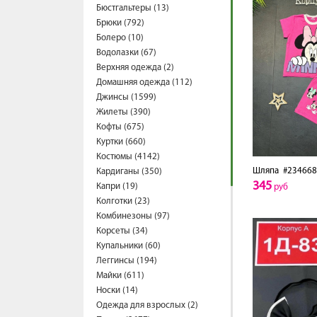
Бюстгальтеры (13)
Брюки (792)
Болеро (10)
Водолазки (67)
Верхняя одежда (2)
Домашняя одежда (112)
Джинсы (1599)
Жилеты (390)
Кофты (675)
Куртки (660)
Костюмы (4142)
Шляпа
#234668
Кардиганы (350)
345
Капри (19)
руб
Колготки (23)
Комбинезоны (97)
Корсеты (34)
Купальники (60)
Леггинсы (194)
Майки (611)
Носки (14)
Одежда для взрослых (2)