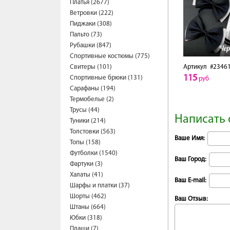
Платья (2677)
Ветровки (222)
Пиджаки (308)
Пальто (73)
Рубашки (847)
Спортивные костюмы (775)
Свитеры (101)
Артикул
#2346
115
Спортивные брюки (131)
руб
Сарафаны (194)
Термобелье (2)
Трусы (44)
Написать 
Туники (214)
Толстовки (563)
Ваше Имя:
Топы (158)
Футболки (1540)
Ваш Город:
Фартуки (3)
Халаты (41)
Ваш E-mail:
Шарфы и платки (37)
Шорты (462)
Ваш Отзыв:
Штаны (664)
Юбки (318)
Плащи (7)