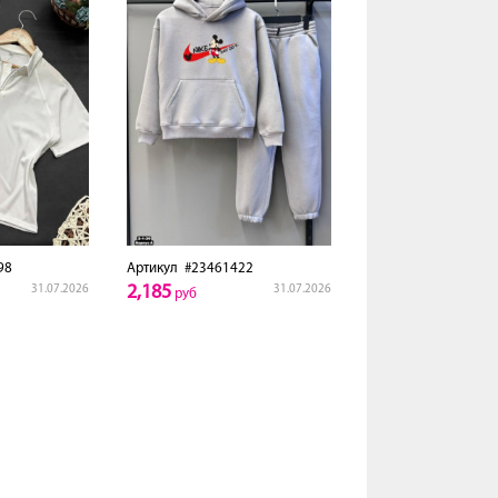
98
Артикул
#23461422
2,185
31.07.2026
31.07.2026
руб