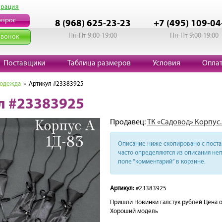
трация
опрос
8 (968) 625-23-23
+7 (495) 109-04
Пн-Пт 9:00-19:00
Пн-Пт 9:00-19:00
звонок
Поставщики
Таблица размеров
Условия
Опла
 одежда
» Артикул #23383925
л #23383925
Продавец:
ТК «Садовод» Корпус.
Описание ниже скопировано с поста 
часто определяются из описания неп
поле “комментарий” в корзине.
Артикул:
#23383925
Пришли Новинки галстук рублей Цена о
Хороший модель