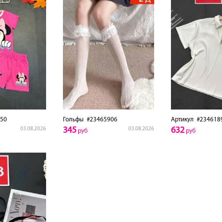
50
Гольфы
#23465906
Артикул
#234618
345
632
03.08.2026
03.08.2026
руб
руб