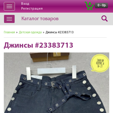
Вход
|
0 - 0р.
Открыть
Регистрация
навигацию
Каталог товаров
Открыть
навигацию
Главная
»
Детская одежда
» Джинсы #23383713
Джинсы #23383713