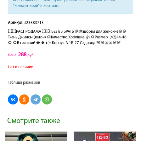
неправильно, в этом случае укажите ваши данные в поле
“комментарий” в корзине.
Артикул:
#23383713
💥💥РАСПРОДАЖА 💥💥 БЕЗ ВЫБРАТЬ 🌼🌼шорты для женские🌼🌼
Ткань Джинсы (катон) 🌻Качество Хорошие 👍 🌻Размер: (42)44-46
🌻 🌻В наличий ☎️ 🍀 👉 Корпус А 1Б-27 Садовод 🌸🌸🌼🌼🌸🌸
288
Цена:
руб
Нет в наличии.
Таблица размеров
Смотрите также