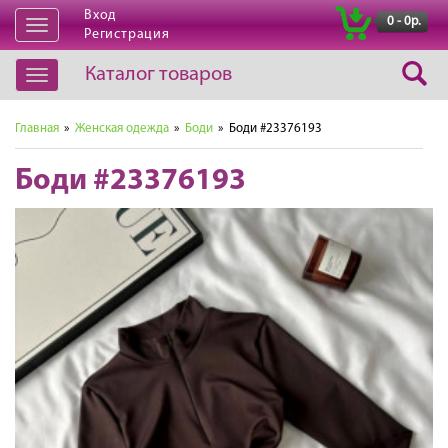
Вход
|
0 - 0р.
Открыть
Регистрация
навигацию
Каталог товаров
Открыть
навигацию
Главная
»
Женская одежда
»
Боди
» Боди #23376193
Боди #23376193