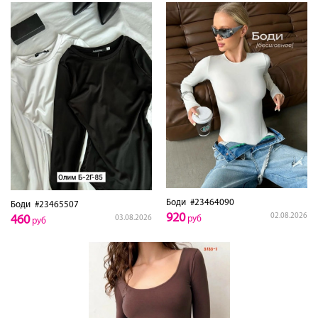
Боди
#23464090
Боди
#23465507
920
02.08.2026
460
03.08.2026
руб
руб