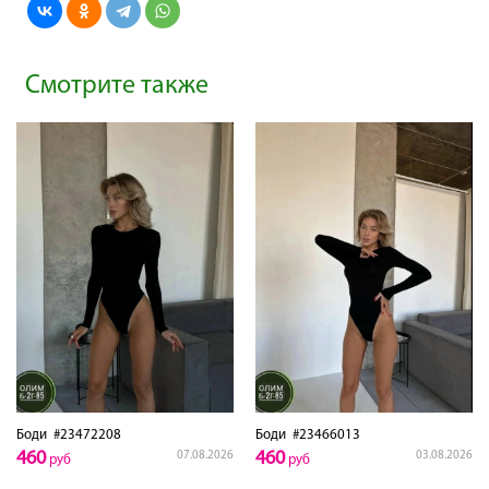
Смотрите также
Боди
#23472208
Боди
#23466013
460
460
07.08.2026
03.08.2026
руб
руб