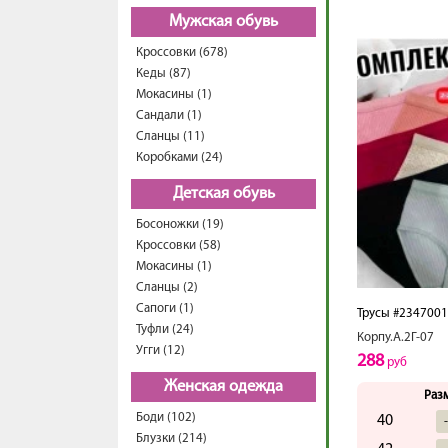
Мужская обувь
Кроссовки (678)
Кеды (87)
Мокасины (1)
Сандали (1)
Сланцы (11)
Коробками (24)
Детская обувь
Босоножки (19)
Кроссовки (58)
Мокасины (1)
Сланцы (2)
Сапоги (1)
Трусы #234700
Туфли (24)
Корпу.А.2Г-07
Угги (12)
288
руб
Женская одежда
Раз
Боди (102)
40
Блузки (214)