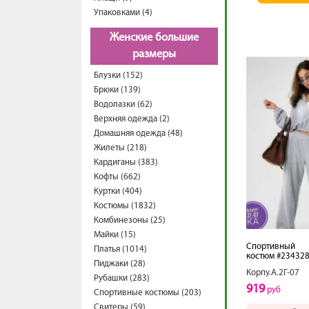
Упаковками (4)
Женские большие
размеры
Блузки (152)
Брюки (139)
Водолазки (62)
Верхняя одежда (2)
Домашняя одежда (48)
Жилеты (218)
Кардиганы (383)
Кофты (662)
Куртки (404)
Костюмы (1832)
Комбинезоны (25)
Майки (15)
Спортивный
Платья (1014)
костюм #23432
Пиджаки (28)
Корпу.А.2Г-07
Рубашки (283)
919
руб
Спортивные костюмы (203)
Свитеры (59)