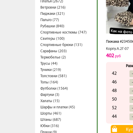
Платья (2672)
Ветровки (216)
Пиджаки (321)
Пальто (77)
Рубашки (840)
Спортивные костюмы (747)
Свитеры (100)
Пижама #23450
Спортивные брюки (131)
Корпу.А.2Г-07
Сарафаны (203)
402
руб
Термобелье (2)
Трусы (44)
Раз
Туники (219)
42
Толстовки (581)
46
Топы (164)
Футболки (1564)
48
Фартуки (3)
50
Халаты (15)
Шарфы и платки (45)
52
Шорты (461)
44
Штаны (687)
Юбки (316)
Ку
Плащи (9)