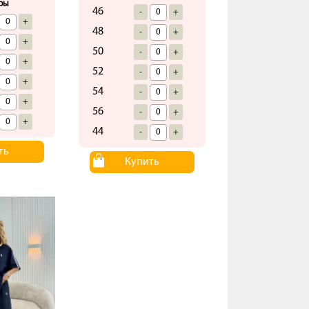
ры
46
-
+
+
48
-
+
+
50
-
+
+
52
-
+
+
54
-
+
+
56
-
+
+
44
-
+
ть
Купить