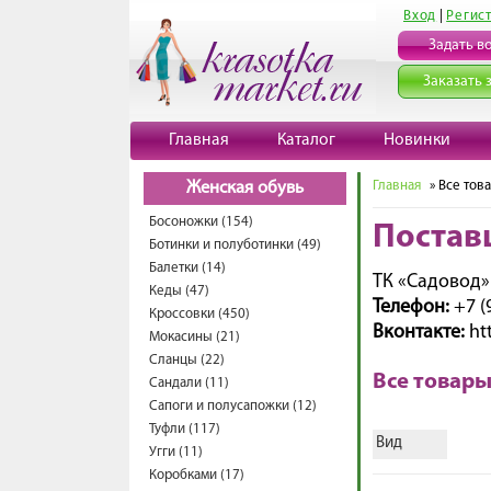
Вход
|
Регис
Задать в
Заказать 
Главная
Каталог
Новинки
Главная
» Все тов
Женская обувь
Босоножки (154)
Постав
Ботинки и полуботинки (49)
Балетки (14)
ТК «Садовод»
Кеды (47)
Телефон:
+7 (
Кроссовки (450)
Вконтакте:
ht
Мокасины (21)
Сланцы (22)
Все товары
Сандали (11)
Сапоги и полусапожки (12)
Туфли (117)
Вид
Угги (11)
Коробками (17)