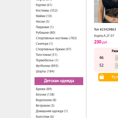
Куртки (61)
Костюмы (352)
Майки (10)
Носки (5)
Пиджаки (1)
Топ #23429863
Рубашки (80)
Корпу.А.2Г-07
Спортивные костюмы (783)
230
руб
Свитера (1)
Спортивные брюки (97)
Раз
Толстовки (51)
46
Термобелье (1)
52
Футболки (893)
Шорты (184)
Ку
Детская одежда
Брюки (89)
Блузки (138)
Водолазки (8)
Ветровки (3)
Домашняя одежда (1)
Колготки (6)