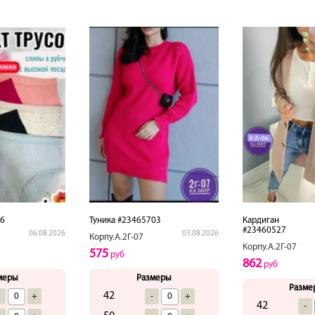
16
Туника #23465703
Кардиган
#23460527
06.08.2026
03.08.2026
Корпу.А.2Г-07
Корпу.А.2Г-07
575
руб
862
руб
меры
Размеры
Разме
42
-
+
-
+
42
-