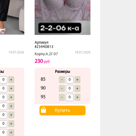
Артикул
#23440813
19.07.2026
18.07.2026
Корпу.А.2Г-07
230
руб
ры
Размеры
85
+
-
+
90
+
-
+
95
+
-
+
+
Купить
+
+
+