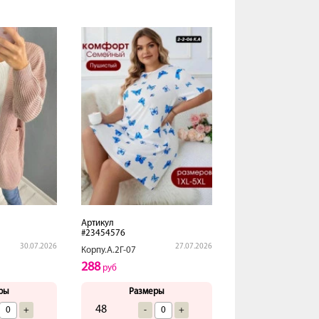
Артикул
#23454576
30.07.2026
27.07.2026
Корпу.А.2Г-07
288
руб
ры
Размеры
48
+
-
+