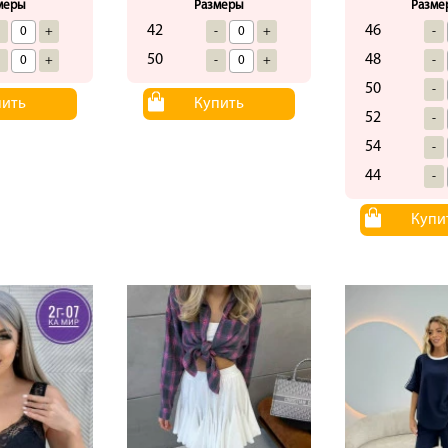
меры
Размеры
Разме
42
46
-
+
-
+
-
50
48
-
+
-
+
-
50
-
пить
Купить
52
-
54
-
44
-
Купи