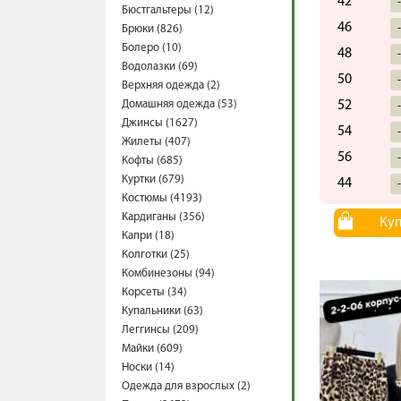
42
Бюстгальтеры (12)
46
Брюки (826)
Болеро (10)
48
Водолазки (69)
50
Верхняя одежда (2)
Домашняя одежда (53)
52
Джинсы (1627)
54
Жилеты (407)
56
Кофты (685)
Куртки (679)
44
Костюмы (4193)
Кардиганы (356)
Ку
Капри (18)
Колготки (25)
Комбинезоны (94)
Корсеты (34)
Купальники (63)
Леггинсы (209)
Майки (609)
Носки (14)
Одежда для взрослых (2)