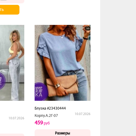
ть
Блузка #23430444
10.07.2026
Корпу.А.2Г-07
10.07.2026
459
руб
Размеры