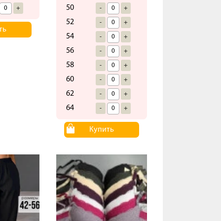
50
+
-
+
52
-
+
ть
54
-
+
56
-
+
58
-
+
60
-
+
62
-
+
64
-
+
Купить