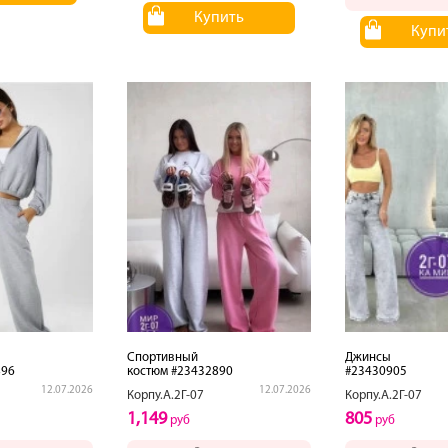
Купить
Купи
Спортивный
Джинсы
896
костюм #23432890
#23430905
12.07.2026
12.07.2026
Корпу.А.2Г-07
Корпу.А.2Г-07
1,149
805
руб
руб