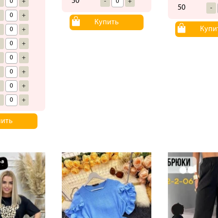
50
-
+
-
+
50
-
-
+
Купить
Купи
-
+
-
+
-
+
-
+
-
+
-
+
пить