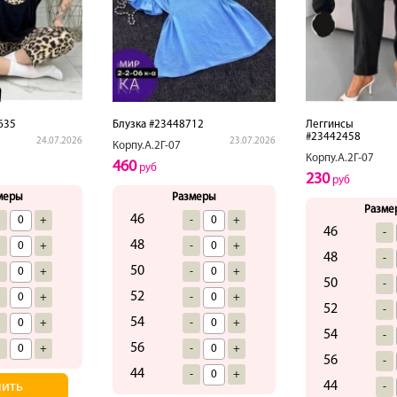
635
Блузка #23448712
Леггинсы
#23442458
24.07.2026
23.07.2026
Корпу.А.2Г-07
Корпу.А.2Г-07
460
руб
230
руб
меры
Размеры
Разме
46
-
+
-
+
46
-
48
-
+
-
+
48
-
50
-
+
-
+
50
-
52
-
+
-
+
52
-
54
-
+
-
+
54
-
56
-
+
-
+
56
-
44
-
+
44
пить
-