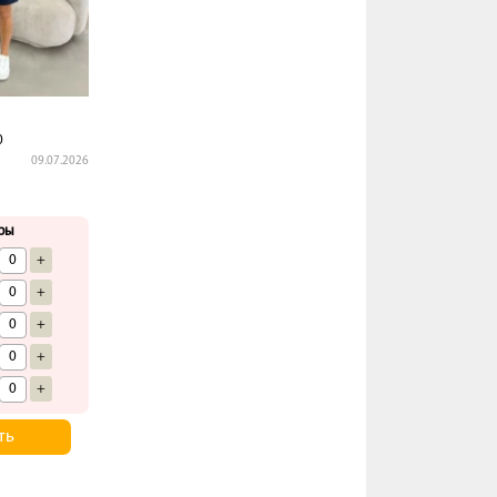
0
09.07.2026
ры
+
+
+
+
+
ть