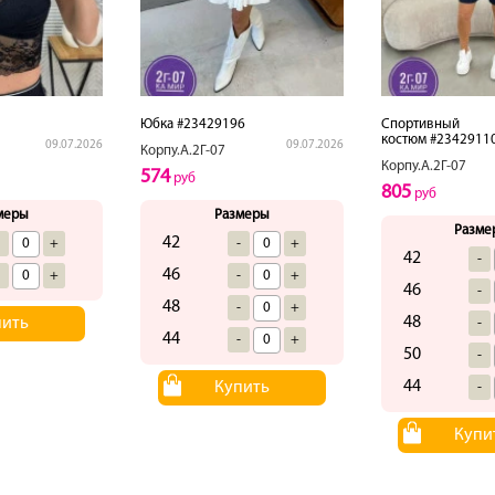
Юбка #23429196
Спортивный
костюм #2342911
09.07.2026
09.07.2026
Корпу.А.2Г-07
Корпу.А.2Г-07
574
руб
805
руб
меры
Размеры
Разме
42
-
+
-
+
42
-
46
-
+
-
+
46
-
48
-
+
48
пить
-
44
-
+
50
-
44
Купить
-
Купи