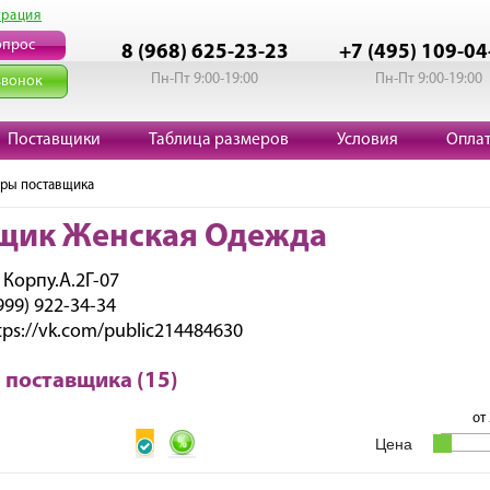
трация
опрос
8 (968) 625-23-23
+7 (495) 109-04
Пн-Пт 9:00-19:00
Пн-Пт 9:00-19:00
звонок
Поставщики
Таблица размеров
Условия
Опла
ары поставщика
щик Женская Одежда
 Корпу.А.2Г-07
999) 922-34-34
tps://vk.com/public214484630
 поставщика (15)
от