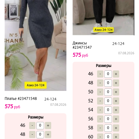
Джинсы
24-124
#23471547
07.08.2026
575
руб
Размеры
46
-
+
48
-
+
50
-
+
Платье #23471548
24-124
52
-
+
07.08.2026
575
руб
54
-
+
Размеры
56
-
+
46
-
+
58
-
+
48
-
+
60
-
+