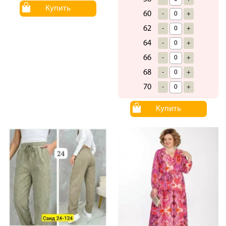
Купить
60
-
+
62
-
+
64
-
+
66
-
+
68
-
+
70
-
+
Купить