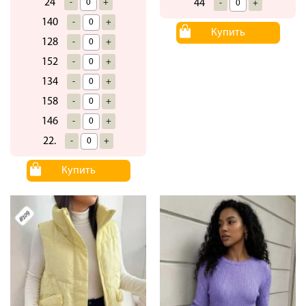
24
-
+
44
-
+
140
-
+
Купить
128
-
+
152
-
+
134
-
+
158
-
+
146
-
+
22.
-
+
Купить