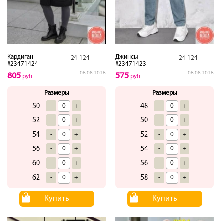
Кардиган
Джинсы
24-124
24-124
#23471424
#23471423
06.08.2026
06.08.2026
805
575
руб
руб
Размеры
Размеры
50
48
-
+
-
+
52
50
-
+
-
+
54
52
-
+
-
+
56
54
-
+
-
+
60
56
-
+
-
+
62
58
-
+
-
+
Купить
Купить