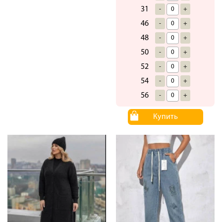
31
-
+
46
-
+
48
-
+
50
-
+
52
-
+
54
-
+
56
-
+
Купить