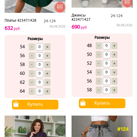
Джинсы
24-124
#23471427
Платье #23471428
24-124
06.08.2026
690
06.08.2026
руб
632
руб
Размеры
Размеры
48
-
+
54
-
+
50
-
+
56
-
+
52
-
+
58
-
+
54
-
+
60
-
+
56
-
+
62
-
+
58
-
+
64
-
+
Купить
Купить