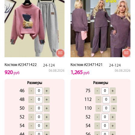
Костюм #23471422
Костюм #23471421
24-124
24-124
06.08.2026
06.08.2026
920
1,265
руб
руб
Размеры
Размеры
46
75
-
+
-
+
48
112
-
+
-
+
50
110
-
+
-
+
52
52
-
+
-
+
54
54
-
+
-
+
44
56
-
+
-
+