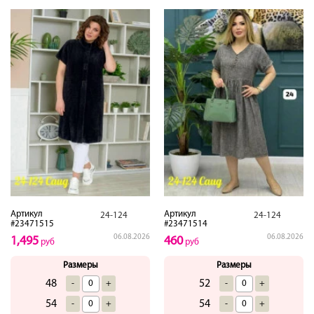
Артикул
Артикул
24-124
24-124
#23471515
#23471514
06.08.2026
06.08.2026
1,495
460
руб
руб
Размеры
Размеры
48
52
-
+
-
+
54
54
-
+
-
+