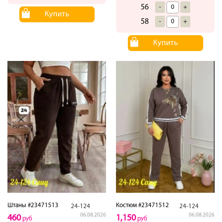
56
-
+
Купить
58
-
+
Купить
Штаны #23471513
Костюм #23471512
24-124
24-124
06.08.2026
06.08.2026
460
1,150
руб
руб