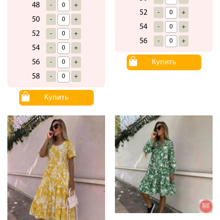
48
-
+
52
-
+
50
-
+
54
-
+
52
-
+
56
-
+
54
-
+
Купить
56
-
+
58
-
+
Купить