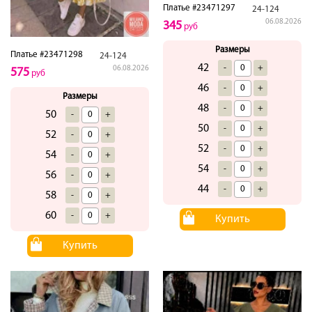
Платье #23471297
24-124
06.08.2026
345
руб
Размеры
Платье #23471298
24-124
42
-
+
06.08.2026
575
руб
46
-
+
Размеры
48
-
+
50
-
+
50
-
+
52
-
+
52
-
+
54
-
+
54
-
+
56
-
+
44
-
+
58
-
+
60
-
+
Купить
Купить