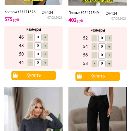
Костюм #23471576
24-124
Платье #23471549
24-124
07.08.2026
575
07.08.2026
402
руб
руб
Размеры
Размеры
46
-
+
52
-
+
48
-
+
54
-
+
50
-
+
56
-
+
44
-
+
58
-
+
Купить
Купить