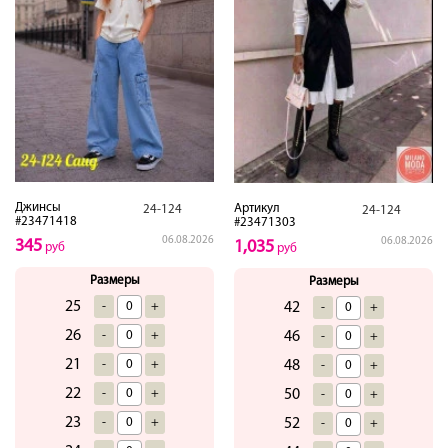
Джинсы
Артикул
24-124
24-124
#23471418
#23471303
06.08.2026
06.08.2026
345
1,035
руб
руб
Размеры
Размеры
25
-
+
42
-
+
26
-
+
46
-
+
21
-
+
48
-
+
22
-
+
50
-
+
23
-
+
52
-
+