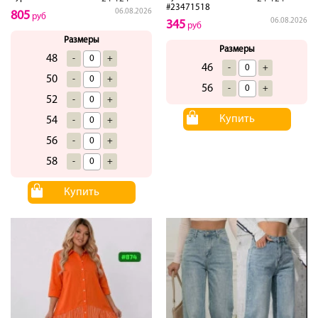
#23471518
06.08.2026
805
руб
06.08.2026
345
руб
Размеры
Размеры
48
-
+
46
-
+
50
-
+
56
-
+
52
-
+
Купить
54
-
+
56
-
+
58
-
+
Купить