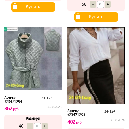
58
-
+
Купить
Купить
Артикул
24-124
#23471294
06.08.2026
862
руб
Артикул
24-124
#23471293
Размеры
06.08.2026
402
руб
46
-
+