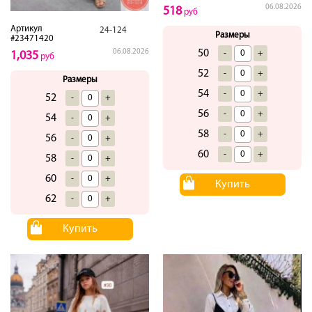
06.08.2026
518
руб
Артикул
24-124
Размеры
#23471420
06.08.2026
50
-
+
1,035
руб
52
-
+
Размеры
54
-
+
52
-
+
56
-
+
54
-
+
58
-
+
56
-
+
60
-
+
58
-
+
60
-
+
Купить
62
-
+
Купить