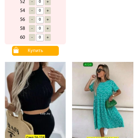
52
-
+
54
-
+
56
-
+
58
-
+
60
-
+
Купить