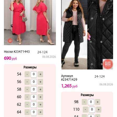
Носки #23471443
24-124
06.08.2026
690
руб
Размеры
54
-
+
Артикул
24-124
#23471429
56
-
+
06.08.2026
1,265
руб
58
-
+
Размеры
60
-
+
98
-
+
62
-
+
110
-
+
64
-
+