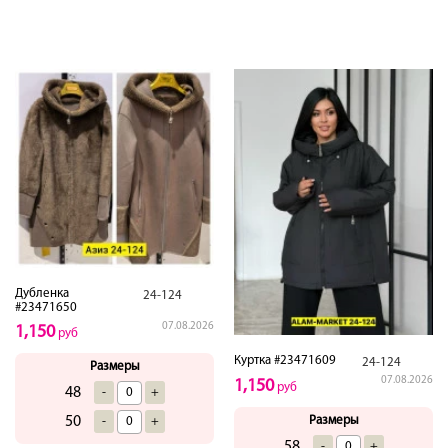
Дубленка
24-124
#23471650
07.08.2026
1,150
руб
Куртка #23471609
24-124
Размеры
07.08.2026
1,150
руб
48
-
+
Размеры
50
-
+
58
-
+