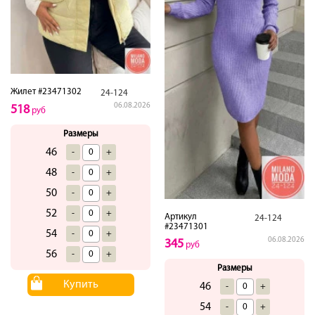
Жилет #23471302
24-124
06.08.2026
518
руб
Размеры
46
-
+
48
-
+
50
-
+
52
-
+
Артикул
24-124
#23471301
54
-
+
06.08.2026
345
руб
56
-
+
Размеры
Купить
46
-
+
54
-
+