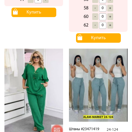
58
-
+
Купить
60
-
+
62
-
+
Купить
Штаны #23471419
24-124