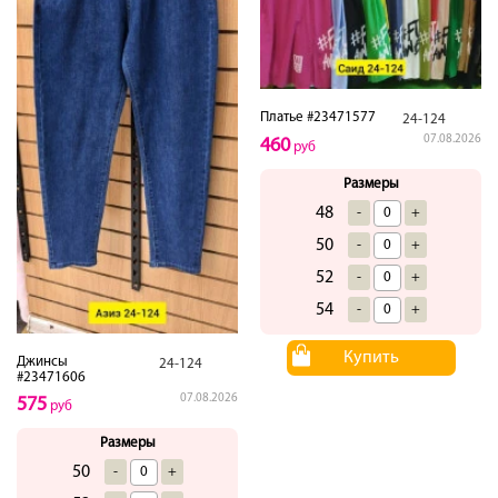
Платье #23471577
24-124
07.08.2026
460
руб
Размеры
48
-
+
50
-
+
52
-
+
54
-
+
Купить
Джинсы
24-124
#23471606
07.08.2026
575
руб
Размеры
50
-
+