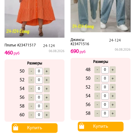
Джинсы
24-124
#23471516
Платье #23471517
24-124
06.08.2026
690
06.08.2026
руб
460
руб
Размеры
Размеры
48
-
+
50
-
+
50
-
+
52
-
+
52
-
+
54
-
+
54
-
+
56
-
+
56
-
+
58
-
+
58
-
+
60
-
+
Купить
Купить