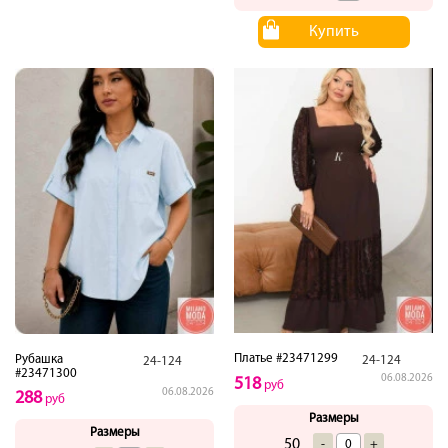
Купить
Платье #23471299
Рубашка
24-124
24-124
#23471300
06.08.2026
518
руб
06.08.2026
288
руб
Размеры
Размеры
50
-
+