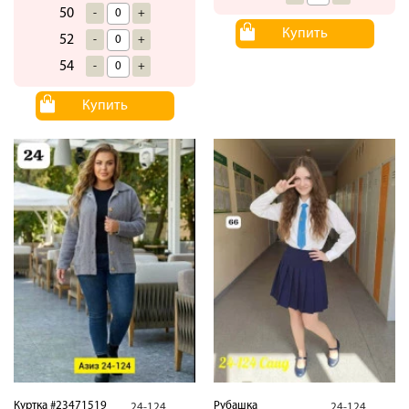
50
-
+
Купить
52
-
+
54
-
+
Купить
Куртка #23471519
Рубашка
24-124
24-124