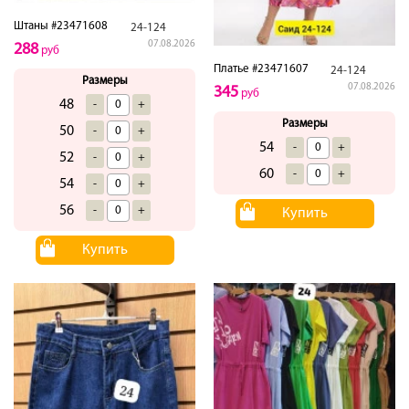
Штаны #23471608
24-124
07.08.2026
288
руб
Платье #23471607
24-124
Размеры
07.08.2026
345
руб
48
-
+
Размеры
50
-
+
54
-
+
52
-
+
60
-
+
54
-
+
56
-
+
Купить
Купить