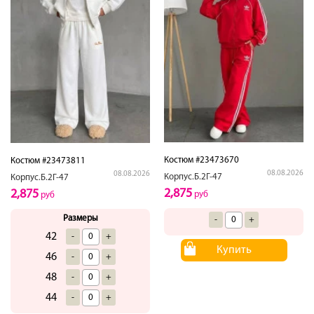
Костюм #23473670
Костюм #23473811
08.08.2026
08.08.2026
Корпус.Б.2Г-47
Корпус.Б.2Г-47
2,875
2,875
руб
руб
Размеры
-
+
42
-
+
Купить
46
-
+
48
-
+
44
-
+