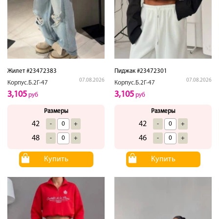
Жилет #23472383
Пиджак #23472301
07.08.2026
07.08.2026
Корпус.Б.2Г-47
Корпус.Б.2Г-47
3,105
3,105
руб
руб
Размеры
Размеры
42
42
-
+
-
+
48
46
-
+
-
+
Купить
Купить