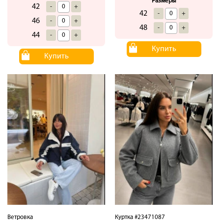
Размеры
42
-
+
42
-
+
46
-
+
48
-
+
44
-
+
Купить
Купить
Ветровка
Куртка #23471087