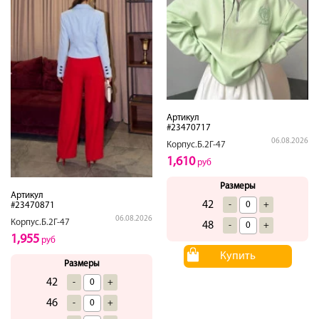
Артикул
#23470717
06.08.2026
Корпус.Б.2Г-47
1,610
руб
Размеры
Артикул
42
-
+
#23470871
06.08.2026
Корпус.Б.2Г-47
48
-
+
1,955
руб
Купить
Размеры
42
-
+
46
-
+