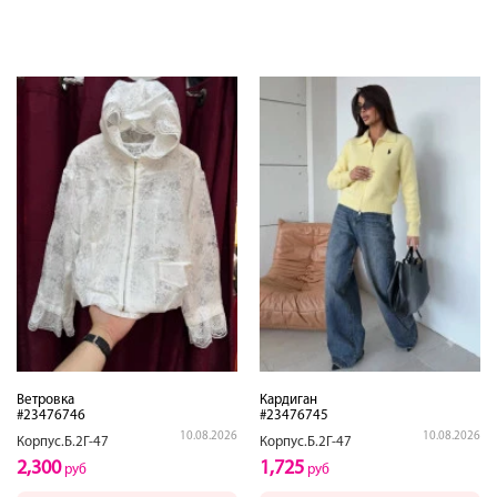
Ветровка
Кардиган
#23476746
#23476745
10.08.2026
10.08.2026
Корпус.Б.2Г-47
Корпус.Б.2Г-47
2,300
1,725
руб
руб