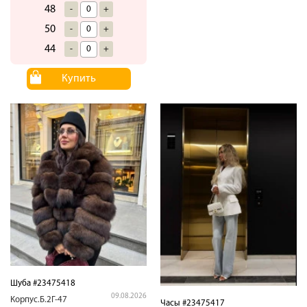
48
-
+
50
-
+
44
-
+
Купить
Шуба #23475418
09.08.2026
Корпус.Б.2Г-47
Часы #23475417