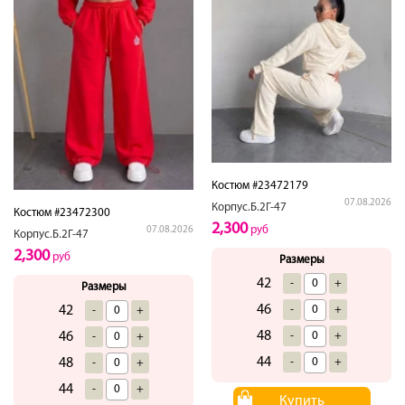
Костюм #23472179
07.08.2026
Корпус.Б.2Г-47
Костюм #23472300
2,300
руб
07.08.2026
Корпус.Б.2Г-47
2,300
руб
Размеры
42
-
+
Размеры
46
42
-
+
-
+
48
46
-
+
-
+
44
48
-
+
-
+
44
-
+
Купить