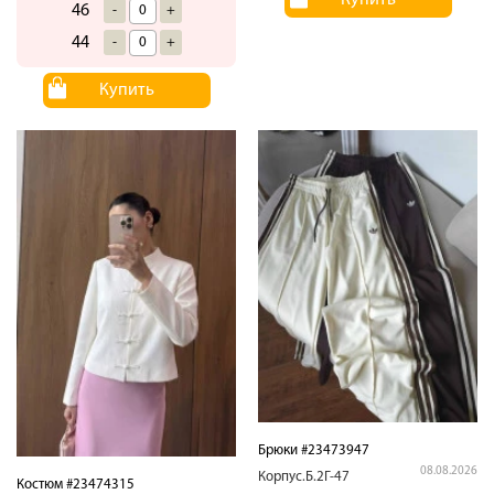
46
-
+
44
-
+
Купить
Брюки #23473947
08.08.2026
Корпус.Б.2Г-47
Костюм #23474315