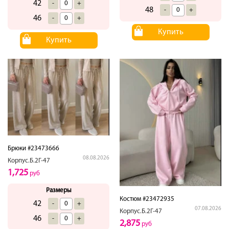
42
-
+
48
-
+
46
-
+
Купить
Купить
Брюки #23473666
08.08.2026
Корпус.Б.2Г-47
1,725
руб
Размеры
Костюм #23472935
42
-
+
07.08.2026
Корпус.Б.2Г-47
46
-
+
2,875
руб