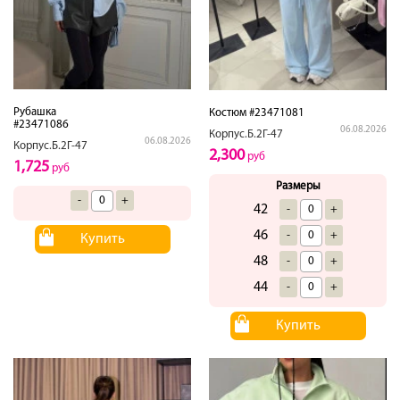
Рубашка
Костюм #23471081
#23471086
06.08.2026
Корпус.Б.2Г-47
06.08.2026
Корпус.Б.2Г-47
2,300
руб
1,725
руб
Размеры
-
+
42
-
+
46
-
+
Купить
48
-
+
44
-
+
Купить