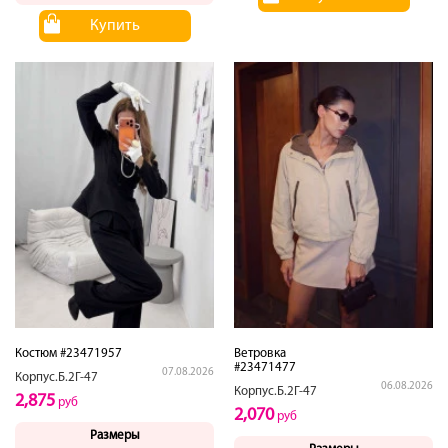
Купить
Костюм #23471957
Ветровка
#23471477
07.08.2026
Корпус.Б.2Г-47
06.08.2026
Корпус.Б.2Г-47
2,875
руб
2,070
руб
Размеры