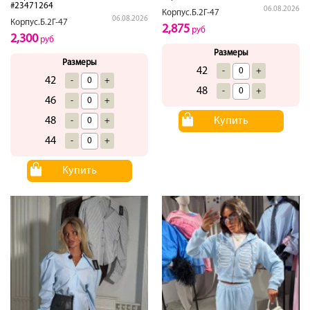
#23471264
06.08.2026
Корпус.Б.2Г-47
06.08.2026
Корпус.Б.2Г-47
2,875
руб
2,300
руб
Размеры
Размеры
42
-
+
42
-
+
48
-
+
46
-
+
48
Купить
-
+
44
-
+
Купить