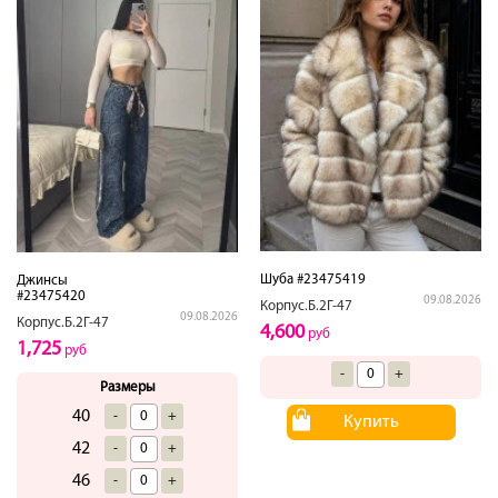
Шуба #23475419
Джинсы
#23475420
09.08.2026
Корпус.Б.2Г-47
09.08.2026
Корпус.Б.2Г-47
4,600
руб
1,725
руб
-
+
Размеры
40
-
+
Купить
42
-
+
46
-
+