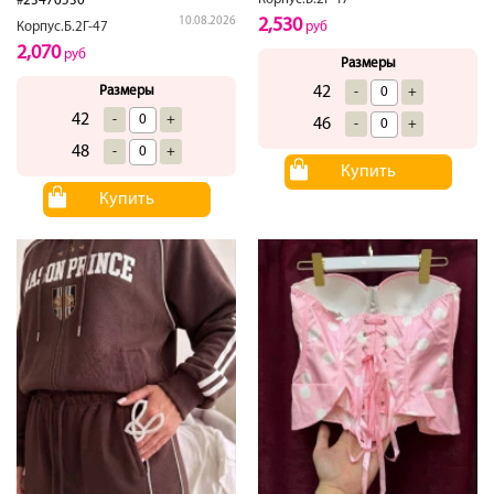
#23476530
2,530
10.08.2026
руб
Корпус.Б.2Г-47
2,070
руб
Размеры
42
Размеры
-
+
42
-
+
46
-
+
48
-
+
Купить
Купить