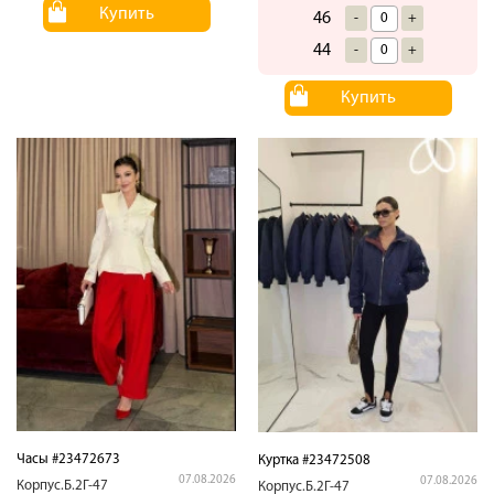
Купить
46
-
+
44
-
+
Купить
Часы #23472673
Куртка #23472508
07.08.2026
07.08.2026
Корпус.Б.2Г-47
Корпус.Б.2Г-47