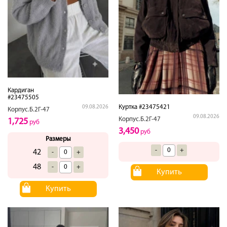
Кардиган
#23475505
Куртка #23475421
09.08.2026
Корпус.Б.2Г-47
09.08.2026
Корпус.Б.2Г-47
1,725
руб
3,450
руб
Размеры
-
+
42
-
+
48
-
+
Купить
Купить