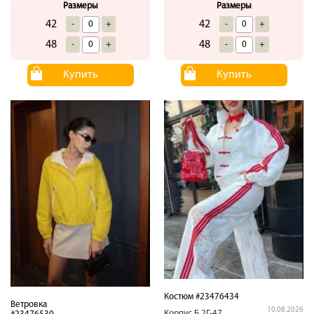
Размеры
Размеры
42
42
-
+
-
+
48
48
-
+
-
+
Купить
Купить
Костюм #23476434
Ветровка
10.08.2026
Корпус.Б.2Г-47