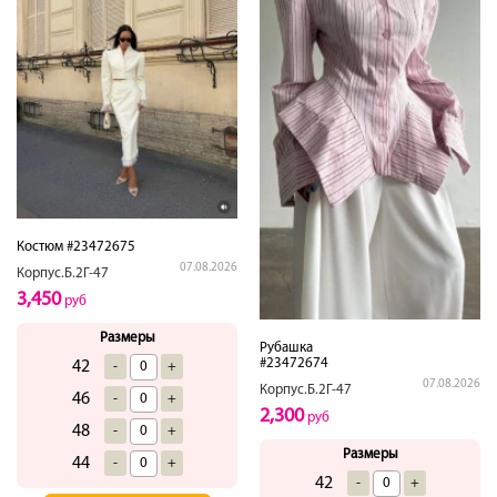
Костюм #23472675
07.08.2026
Корпус.Б.2Г-47
3,450
руб
Размеры
Рубашка
#23472674
42
-
+
07.08.2026
Корпус.Б.2Г-47
46
-
+
2,300
руб
48
-
+
Размеры
44
-
+
42
-
+