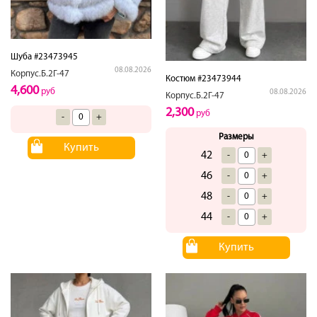
Шуба #23473945
08.08.2026
Корпус.Б.2Г-47
Костюм #23473944
4,600
руб
08.08.2026
Корпус.Б.2Г-47
2,300
руб
-
+
Размеры
Купить
42
-
+
46
-
+
48
-
+
44
-
+
Купить