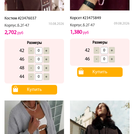
Корсет #23475849
Костюм #23476037
09.08.2026
10.08.2026
Корпус.Б.2Г-47
Корпус.Б.2Г-47
1,380
2,702
руб
руб
Размеры
Размеры
42
-
+
42
-
+
46
-
+
46
-
+
48
-
+
Купить
44
-
+
Купить