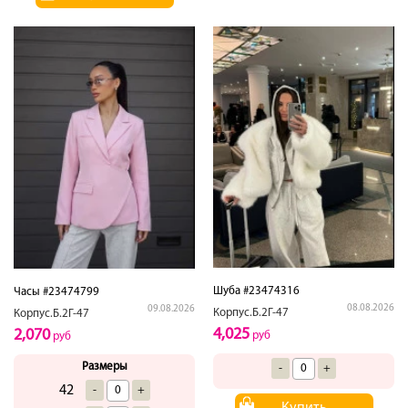
Шуба #23474316
Часы #23474799
08.08.2026
09.08.2026
Корпус.Б.2Г-47
Корпус.Б.2Г-47
4,025
2,070
руб
руб
Размеры
-
+
42
-
+
Купить