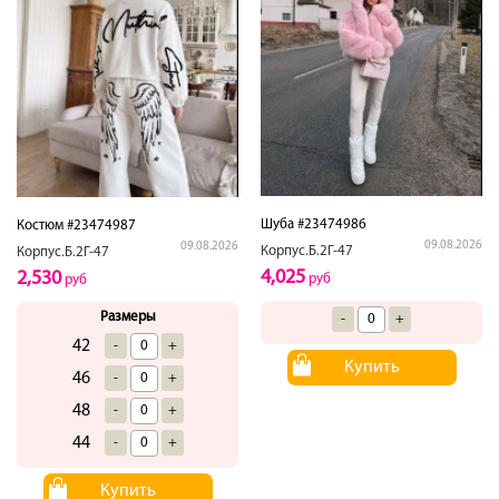
Шуба #23474986
Костюм #23474987
09.08.2026
09.08.2026
Корпус.Б.2Г-47
Корпус.Б.2Г-47
4,025
2,530
руб
руб
Размеры
-
+
42
-
+
Купить
46
-
+
48
-
+
44
-
+
Купить