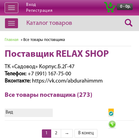
Вход
|
0 - 0р.
Открыть
Регистрация
навигацию
Каталог товаров
Открыть
навигацию
Главная
» Все товары поставщика
Поставщик RELAX SHOP
ТК «Садовод» Корпус.Б.2Г-47
Телефон:
+7 (991) 167-75-00
Вконтакте:
https://vk.com/abdurahimmm
Все товары поставщика (273)
Вид
1
2
→
В конец