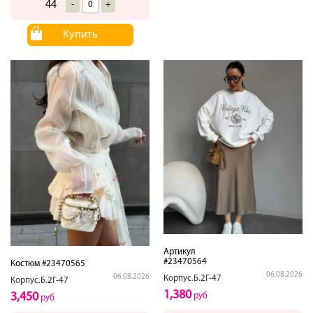
44
-
+
Купить
Артикул
#23470564
Костюм #23470565
06.08.2026
06.08.2026
Корпус.Б.2Г-47
Корпус.Б.2Г-47
1,380
3,450
руб
руб