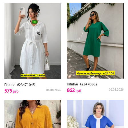
Платье
#23470862
Платье
#23471045
862
06.08.2026
575
06.08.2026
руб
руб