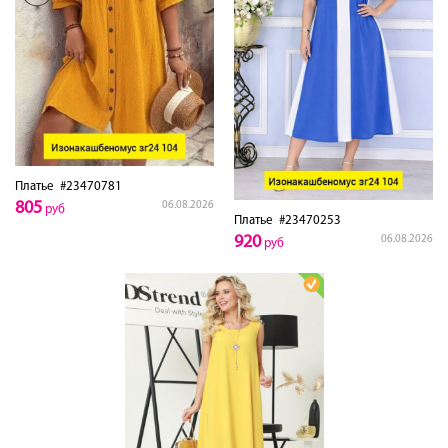
Платье
#23470781
805
06.08.2026
руб
Платье
#23470253
920
06.08.2026
руб