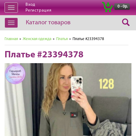
Вход
|
0 - 0р.
Открыть
Регистрация
навигацию
Каталог товаров
Открыть
навигацию
Главная
»
Женская одежда
»
Платья
» Платье #23394378
Платье #23394378