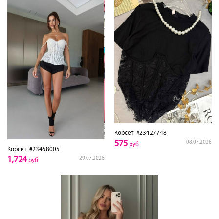
Корсет
#23427748
575
08.07.2026
руб
Корсет
#23458005
1,724
29.07.2026
руб