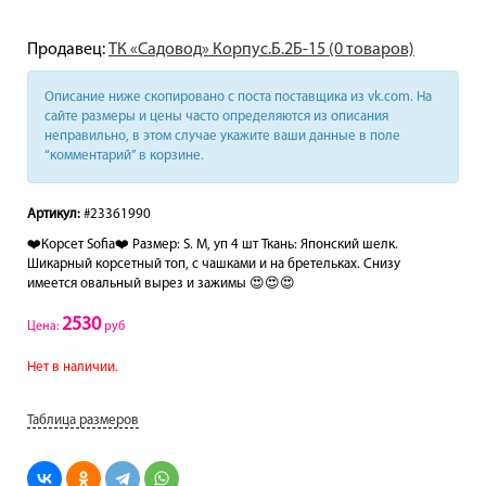
Продавец:
ТК «Садовод» Корпус.Б.2Б-15 (0 товаров)
Описание ниже скопировано с поста поставщика из vk.com. На
сайте размеры и цены часто определяются из описания
неправильно, в этом случае укажите ваши данные в поле
“комментарий” в корзине.
Артикул:
#23361990
❤️Корсет Sofia❤️ Размер: S. M, yп 4 шт Ткань: Японский шелк.
Шикарный корсетный топ, с чашками и на бретельках. Снизу
имеется овальный вырез и зажимы 😍😍😍
2530
Цена:
руб
Нет в наличии.
Таблица размеров