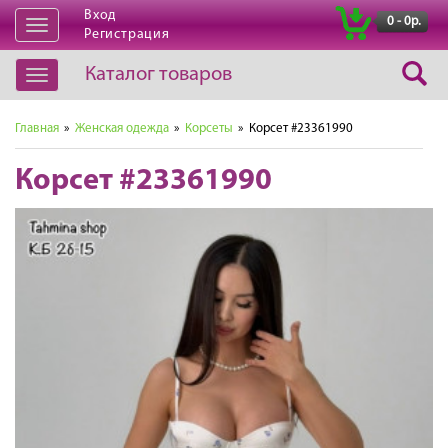
Вход
|
0 - 0р.
Открыть
Регистрация
навигацию
Каталог товаров
Открыть
навигацию
Главная
»
Женская одежда
»
Корсеты
» Корсет #23361990
Корсет #23361990