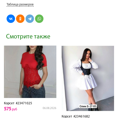
Таблица размеров
Смотрите также
Корсет
#23471025
575
06.08.2026
руб
Корсет
#23461682