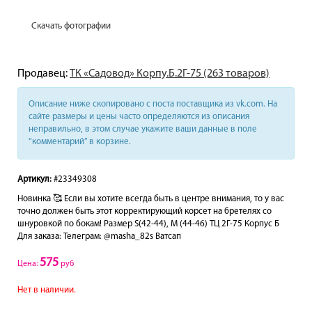
Скачать фотографии
Продавец:
ТК «Садовод» Корпу.Б.2Г-75 (263 товаров)
Описание ниже скопировано с поста поставщика из vk.com. На
сайте размеры и цены часто определяются из описания
неправильно, в этом случае укажите ваши данные в поле
“комментарий” в корзине.
Артикул:
#23349308
Новинка 🥰 Если вы хотите всегда быть в центре внимания, то у вас
точно должен быть этот корректирующий корсет на бретелях со
шнуровкой по бокам! Размер S(42-44), M (44-46) ТЦ 2Г-75 Корпус Б
Для заказа: Телеграм: @masha_82s Ватсап
575
Цена:
руб
Нет в наличии.