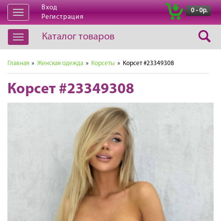
Вход
|
0 - 0р.
Открыть
Регистрация
навигацию
Каталог товаров
Открыть
навигацию
Главная
»
Женская одежда
»
Корсеты
» Корсет #23349308
Корсет #23349308