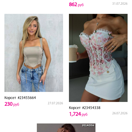
862
31.07.2026
руб
Корсет
#23455664
230
27.07.2026
руб
Корсет
#23454338
1,724
26.07.2026
руб