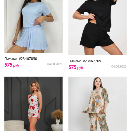
Пижама
#23467850
Пижама
#23467769
575
04.08.2026
руб
575
04.08.2026
руб