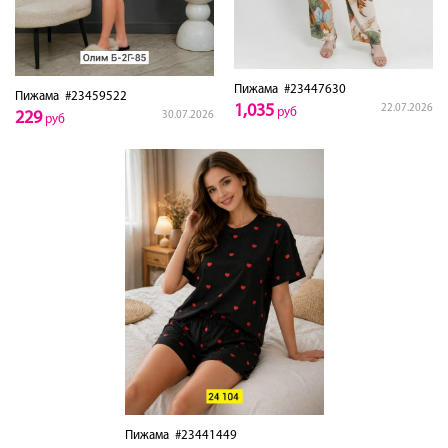
Пижама
#23447630
Пижама
#23459522
1,035
22.07.2026
руб
229
30.07.2026
руб
Пижама
#23441449