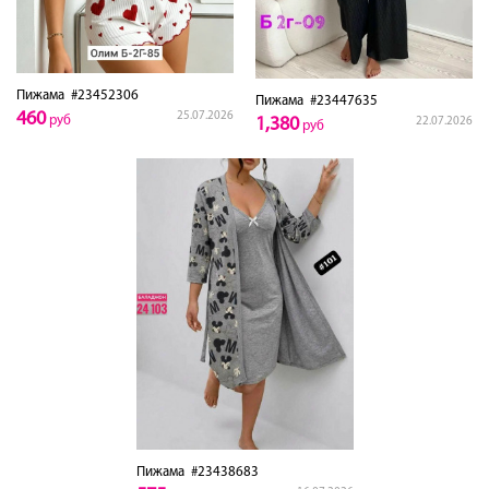
Пижама
#23452306
Пижама
#23447635
460
25.07.2026
руб
1,380
22.07.2026
руб
Пижама
#23438683