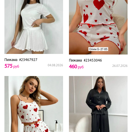
Пижама
#23467927
Пижама
#23453046
575
04.08.2026
460
26.07.2026
руб
руб