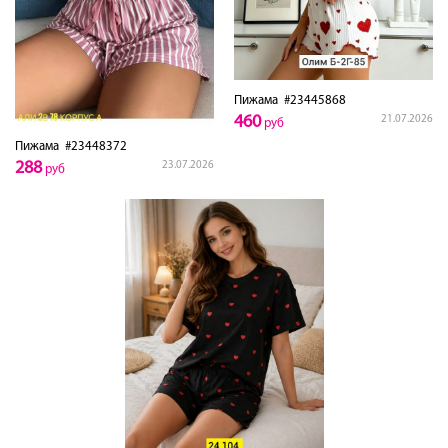
Пижама
#23445868
460
21.07.2026
руб
Пижама
#23448372
288
23.07.2026
руб