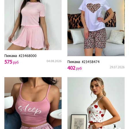
Пижама
#23468000
575
04.08.2026
Пижама
#23458474
руб
402
29.07.2026
руб