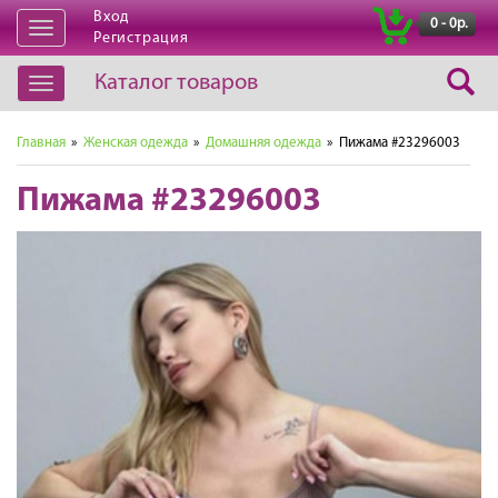
Вход
|
0 - 0р.
Открыть
Регистрация
навигацию
Каталог товаров
Открыть
навигацию
Главная
»
Женская одежда
»
Домашняя одежда
» Пижама #23296003
Пижама #23296003