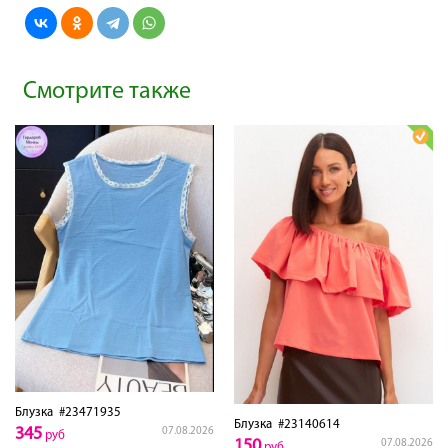
Смотрите также
Блузка
#23471935
Блузка
#23140614
345
07.08.2026
руб
150
07.08.2026
руб