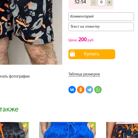
52-54
-
+
200
Цена:
руб
Купить
Таблица размеров
ачать фотографии
также