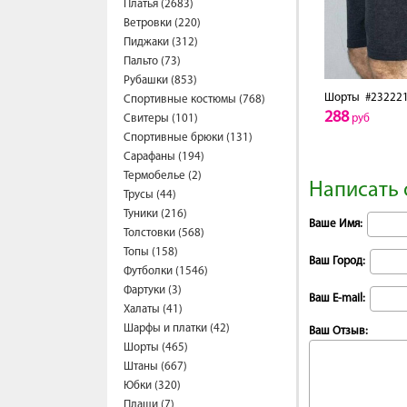
Платья (2683)
Ветровки (220)
Пиджаки (312)
Пальто (73)
Рубашки (853)
Шорты
#23222
Спортивные костюмы (768)
288
Свитеры (101)
руб
Спортивные брюки (131)
Сарафаны (194)
Термобелье (2)
Написать 
Трусы (44)
Туники (216)
Ваше Имя:
Толстовки (568)
Топы (158)
Ваш Город:
Футболки (1546)
Фартуки (3)
Ваш E-mail:
Халаты (41)
Шарфы и платки (42)
Ваш Отзыв:
Шорты (465)
Штаны (667)
Юбки (320)
Плащи (7)