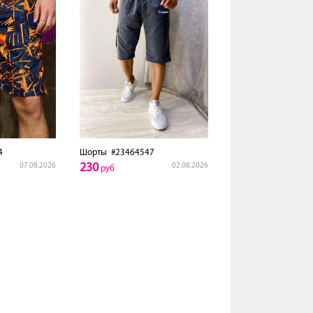
4
Шорты
#23464547
230
07.08.2026
02.08.2026
руб