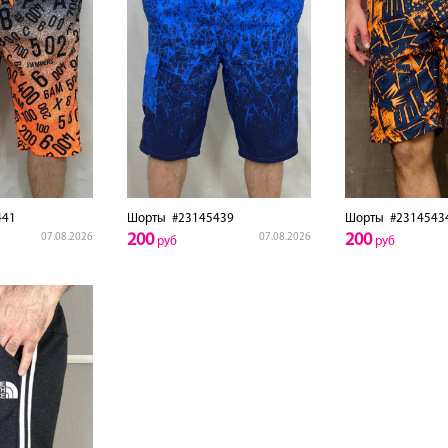
441
Шорты
#23145439
Шорты
#2314543
200
200
07.08.2026
07.08.2026
руб
руб