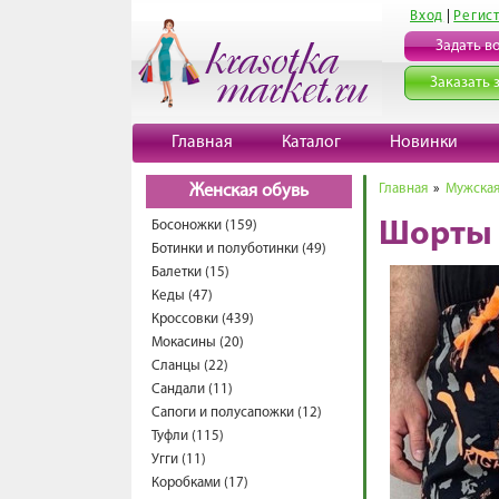
Вход
|
Регис
Задать в
Заказать 
Главная
Каталог
Новинки
Главная
»
Мужская
Женская обувь
Босоножки (159)
Шорты 
Ботинки и полуботинки (49)
Балетки (15)
Кеды (47)
Кроссовки (439)
Мокасины (20)
Сланцы (22)
Сандали (11)
Сапоги и полусапожки (12)
Туфли (115)
Угги (11)
Коробками (17)