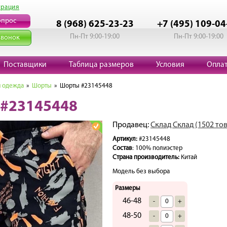
трация
опрос
8 (968) 625-23-23
+7 (495) 109-04
Пн-Пт 9:00-19:00
Пн-Пт 9:00-19:00
звонок
Поставщики
Таблица размеров
Условия
Опла
 одежда
»
Шорты
» Шорты #23145448
#23145448
Продавец:
Склад Склад (1502 то
Артикул:
#23145448
Состав
: 100% полиэстер
Страна производитель:
Китай
Модель без выбора
Размеры
46-48
-
+
48-50
-
+