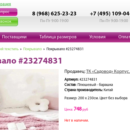
трация
опрос
8 (968) 625-23-23
+7 (495) 109-04
Пн-Пт 9:00-19:00
Пн-Пт 9:00-19:00
звонок
Поставщики
Таблица размеров
Условия
Опла
й текстиль
»
Покрывало
» Покрывало #23274831
ало #23274831
Продавец:
ТК «Садовод» Корпус.
Артикул:
#23274831
Состав
: Плюшевый - барашка
Страна производитель:
Китай
Размер: 200 х 230см. Цвет без выбора
748
Цена:
руб
Нет в наличии.