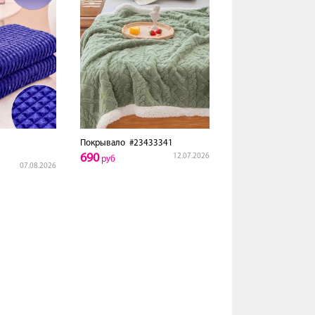
Покрывало
#23433341
690
12.07.2026
руб
07.08.2026