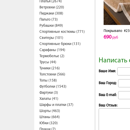
Платья (2674)
Ветровки (220)
Пиджаки (308)
Пальто (73)
Рубашки (849)
Покрывало
#23
Спортивные костюмы (771)
690
руб
Свитеры (101)
Спортивные брюки (131)
Сарафаны (194)
Термобелье (2)
Написать 
Трусы (44)
Туники (216)
Ваше Имя:
Толстовки (566)
Топы (158)
Ваш Город:
Футболки (1543)
Фартуки (3)
Ваш E-mail:
Халаты (41)
Шарфы и платки (37)
Ваш Отзыв:
Шорты (463)
Штаны (664)
Юбки (320)
Плащи (7)