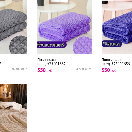
Покрывало -
Покрывало -
8
плед
#23401667
плед
#23401656
550
550
07.08.2026
07.08.2026
руб
руб