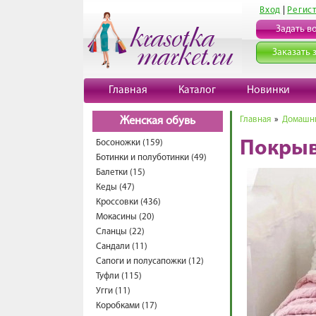
Вход
|
Регис
Задать в
Заказать 
Главная
Каталог
Новинки
Главная
»
Домашни
Женская обувь
Босоножки (159)
Покрыв
Ботинки и полуботинки (49)
Балетки (15)
Кеды (47)
Кроссовки (436)
Мокасины (20)
Сланцы (22)
Сандали (11)
Сапоги и полусапожки (12)
Туфли (115)
Угги (11)
Коробками (17)