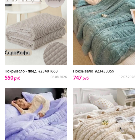
Покрывало - плед
#23401663
Покрывало
#23433359
550
747
06.08.2026
12.07.2026
руб
руб