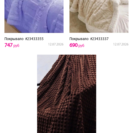
Покрывало
#23433355
Покрывало
#23433337
747
690
12.07.2026
12.07.2026
руб
руб