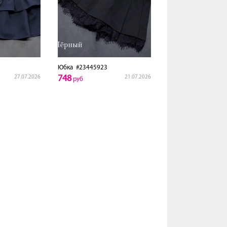
Юбка
#23445923
748
27.07.2026
21.07.2026
руб