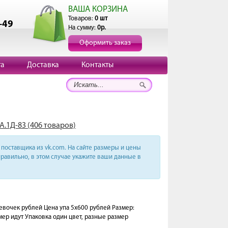
ВАША КОРЗИНА
Товаров:
0 шт
-49
На сумму:
0р.
Оформить заказ
та
Доставка
Контакты
А.1Д-83 (406 товаров)
поставщика из vk.com. На сайте размеры и цены
равильно, в этом случае укажите ваши данные в
очек рублей Цена упа 5х600 рублей Размер:
змер идут Упаковка один цвет, разные размер