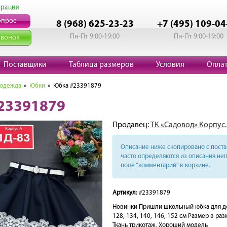
трация
опрос
8 (968) 625-23-23
+7 (495) 109-04
Пн-Пт 9:00-19:00
Пн-Пт 9:00-19:00
звонок
Поставщики
Таблица размеров
Условия
Опла
 одежда
»
Юбки
» Юбка #23391879
23391879
Продавец:
ТК «Садовод» Корпус.
Описание ниже скопировано с поста 
часто определяются из описания неп
поле “комментарий” в корзине.
Артикул:
#23391879
Новинки Пришли школьный юбка для дев
128, 134, 140, 146, 152 см Размер в ра
Ткань трикотаж, Хороший модель