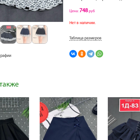
748
Цена:
руб
Нет в наличии.
Таблица размеров
графии
также