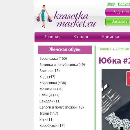
Вход
|
Регис
Задать в
Заказать 
Главная
Каталог
Новинки
Главная
»
Детская
Женская обувь
Босоножки (160)
Юбка #
Ботинки и полуботинки (49)
Балетки (15)
Кеды (47)
Кроссовки (438)
Мокасины (20)
Сланцы (22)
Сандали (11)
Сапоги и полусапожки (12)
Туфли (117)
Угги (11)
Коробками (17)