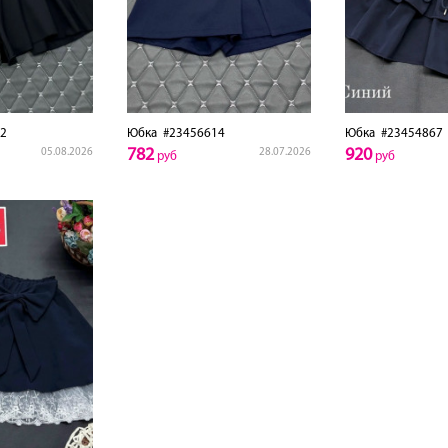
2
Юбка
#23456614
Юбка
#23454867
782
920
05.08.2026
28.07.2026
руб
руб