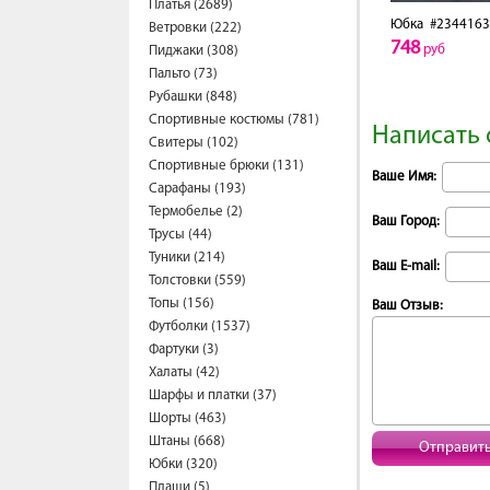
Платья (2689)
Юбка
#2344163
Ветровки (222)
748
руб
Пиджаки (308)
Пальто (73)
Рубашки (848)
Спортивные костюмы (781)
Написать 
Свитеры (102)
Спортивные брюки (131)
Ваше Имя:
Сарафаны (193)
Термобелье (2)
Ваш Город:
Трусы (44)
Туники (214)
Ваш E-mail:
Толстовки (559)
Топы (156)
Ваш Отзыв:
Футболки (1537)
Фартуки (3)
Халаты (42)
Шарфы и платки (37)
Шорты (463)
Штаны (668)
Отправит
Юбки (320)
Плащи (5)