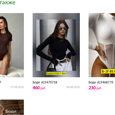
также
7
Боди
#23470758
Боди
#23468779
460
230
07.08.2026
06.08.2026
руб
руб