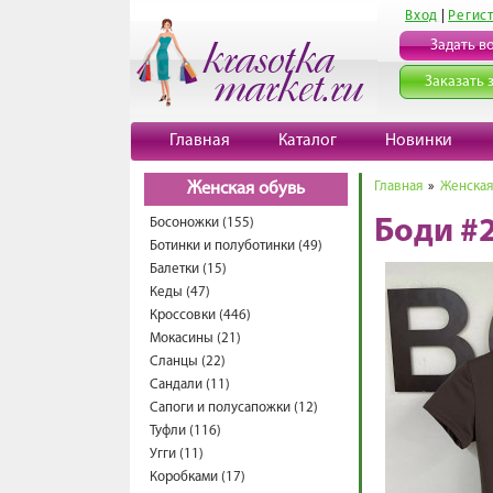
Вход
|
Регис
Задать в
Заказать 
Главная
Каталог
Новинки
Главная
»
Женская
Женская обувь
Босоножки (155)
Боди #
Ботинки и полуботинки (49)
Балетки (15)
Кеды (47)
Кроссовки (446)
Мокасины (21)
Сланцы (22)
Сандали (11)
Сапоги и полусапожки (12)
Туфли (116)
Угги (11)
Коробками (17)