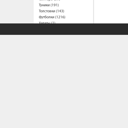
Туники (191)
Толстовки (143)
Футболки (1216)
Халаты (1)
Шорты (149)
Штаны (330)
Юбки (56)
Пальто (6)
Спецодежда
Медицинская одежда (17)
Мужская одежда
Бейсболки (107)
Брюки (83)
Водолазки (19)
Ветровки (10)
СОБСТВЕННЫЙ С
Домашняя одежда (2)
Джинсы (16)
Жилеты (22)
Политика конфи
Кофты (54)