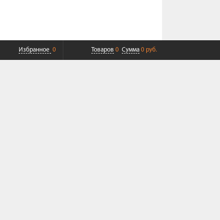
Избранное
0
Товаров
0
Сумма
0 руб.
ПЛАТНАЯ ДОСТАВКА ДО ТК
СОВРЕМЕННЫЙ СЕРВИС
+7 (968) 625-23-23