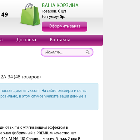
ВАША КОРЗИНА
Товаров:
0 шт
-49
На сумму:
0р.
Оформить заказ
та
Доставка
Контакты
.2А-34 (48 товаров)
поставщика из vk.com. На сайте размеры и цены
равильно, в этом случае укажите ваши данные в
и от skims с утягивающим эффектом в
териал Фабричный в PREMIUM качество. шт
44), M (46-48) Садовод корпус Б этаж 2 ряд В