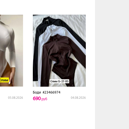
Боди
#23466974
690
05.08.2026
04.08.2026
руб