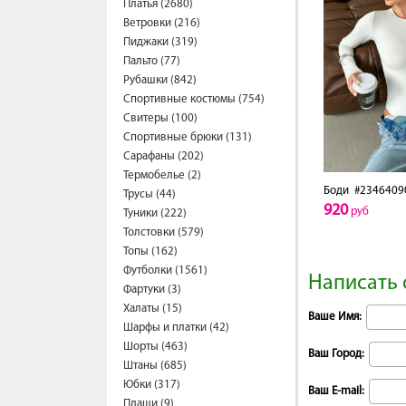
Платья (2680)
Ветровки (216)
Пиджаки (319)
Пальто (77)
Рубашки (842)
Спортивные костюмы (754)
Свитеры (100)
Спортивные брюки (131)
Сарафаны (202)
Термобелье (2)
Боди
#2346409
Трусы (44)
920
руб
Туники (222)
Толстовки (579)
Топы (162)
Футболки (1561)
Написать 
Фартуки (3)
Халаты (15)
Ваше Имя:
Шарфы и платки (42)
Шорты (463)
Ваш Город:
Штаны (685)
Юбки (317)
Ваш E-mail:
Плащи (9)