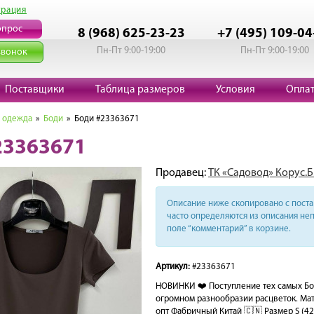
трация
опрос
8 (968) 625-23-23
+7 (495) 109-04
Пн-Пт 9:00-19:00
Пн-Пт 9:00-19:00
звонок
Поставщики
Таблица размеров
Условия
Опла
 одежда
»
Боди
» Боди #23363671
23363671
Продавец:
ТК «Садовод» Корус.Б
Описание ниже скопировано с поста 
часто определяются из описания неп
поле “комментарий” в корзине.
Артикул:
#23363671
НОВИНКИ ❤️ Поступление тех самых Бод
огромном разнообразии расцветок. Ма
опт Фабричный Китай 🇨🇳 Размер S (42-