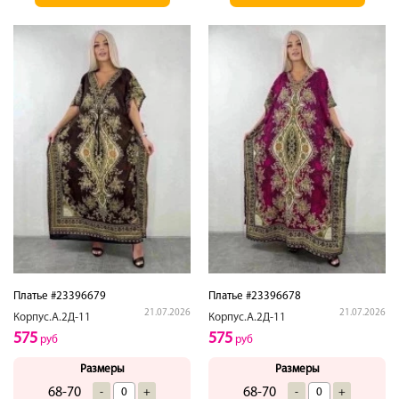
Платье #23396679
Платье #23396678
21.07.2026
21.07.2026
Корпус.А.2Д-11
Корпус.А.2Д-11
575
575
руб
руб
Размеры
Размеры
68-70
68-70
-
+
-
+