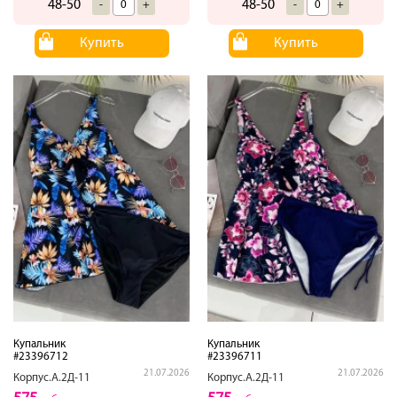
48-50
48-50
-
+
-
+
Купить
Купить
Купальник
Купальник
#23396712
#23396711
21.07.2026
21.07.2026
Корпус.А.2Д-11
Корпус.А.2Д-11