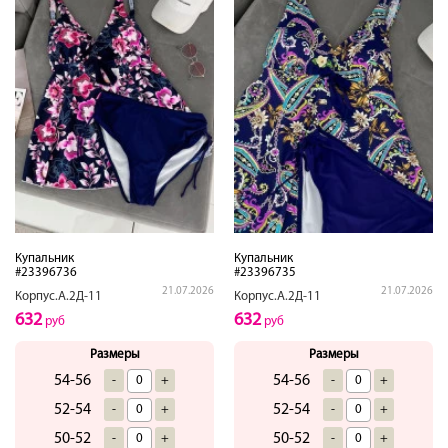
Купальник
Купальник
#23396736
#23396735
21.07.2026
21.07.2026
Корпус.А.2Д-11
Корпус.А.2Д-11
632
632
руб
руб
Размеры
Размеры
54-56
54-56
-
+
-
+
52-54
52-54
-
+
-
+
50-52
50-52
-
+
-
+