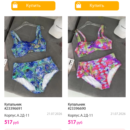
Купить
Купить
Купальник
Купальник
#23396691
#23396690
21.07.2026
21.07.2026
Корпус.А.2Д-11
Корпус.А.2Д-11
517
517
руб
руб