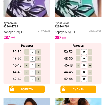
Купальник
Купальник
#23444795
#23444794
21.07.2026
21.07.2026
Корпус.А.2Д-11
Корпус.А.2Д-11
287
287
руб
руб
Размеры
Размеры
50-52
50-52
-
+
-
+
48-50
48-50
-
+
-
+
46-48
46-48
-
+
-
+
44-46
44-46
-
+
-
+
42-44
42-44
-
+
-
+
Купить
Купить