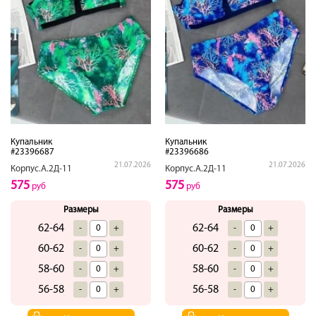
Купальник
Купальник
#23396687
#23396686
21.07.2026
21.07.2026
Корпус.А.2Д-11
Корпус.А.2Д-11
575
575
руб
руб
Размеры
Размеры
62-64
62-64
-
+
-
+
60-62
60-62
-
+
-
+
58-60
58-60
-
+
-
+
56-58
56-58
-
+
-
+