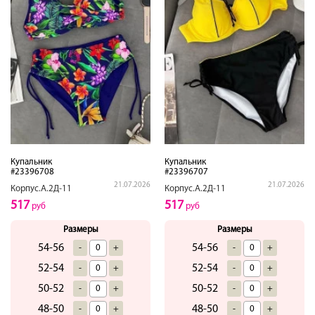
Купальник
Купальник
#23396708
#23396707
21.07.2026
21.07.2026
Корпус.А.2Д-11
Корпус.А.2Д-11
517
517
руб
руб
Размеры
Размеры
54-56
54-56
-
+
-
+
52-54
52-54
-
+
-
+
50-52
50-52
-
+
-
+
48-50
48-50
-
+
-
+