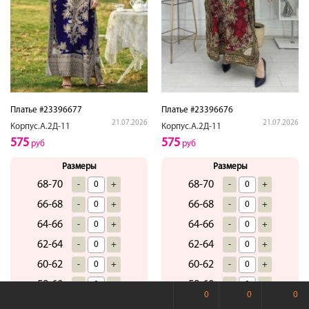
Платье #23396677
Платье #23396676
21.07.2026
21.07.2026
Корпус.А.2Д-11
Корпус.А.2Д-11
575
575
руб
руб
Размеры
Размеры
68-70
68-70
-
+
-
+
66-68
66-68
-
+
-
+
64-66
64-66
-
+
-
+
62-64
62-64
-
+
-
+
60-62
60-62
-
+
-
+
58-60
58-60
-
+
-
+
0
0
0
56-58
56-58
-
+
-
+