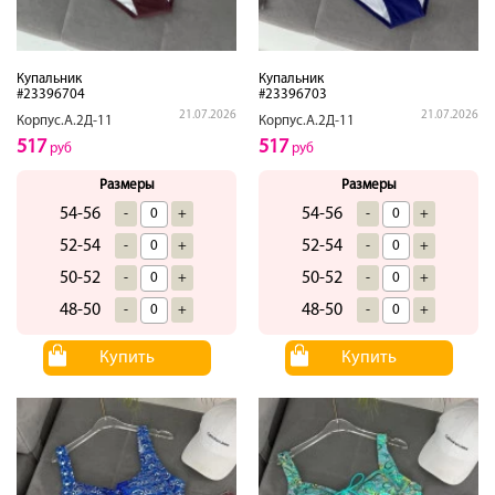
Купальник
Купальник
#23396704
#23396703
21.07.2026
21.07.2026
Корпус.А.2Д-11
Корпус.А.2Д-11
517
517
руб
руб
Размеры
Размеры
54-56
54-56
-
+
-
+
52-54
52-54
-
+
-
+
50-52
50-52
-
+
-
+
48-50
48-50
-
+
-
+
Купить
Купить