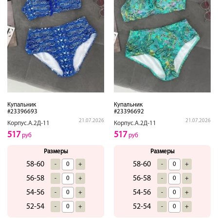
Купальник
Купальник
#23396693
#23396692
21.07.2026
21.07.2026
Корпус.А.2Д-11
Корпус.А.2Д-11
517
517
руб
руб
Размеры
Размеры
58-60
58-60
-
+
-
+
56-58
56-58
-
+
-
+
54-56
54-56
-
+
-
+
52-54
52-54
-
+
-
+