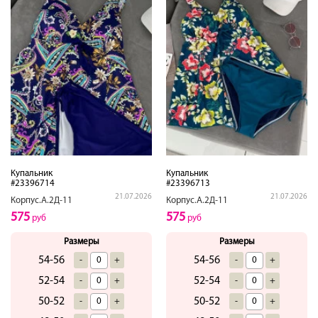
Купальник
Купальник
#23396714
#23396713
21.07.2026
21.07.2026
Корпус.А.2Д-11
Корпус.А.2Д-11
575
575
руб
руб
Размеры
Размеры
54-56
54-56
-
+
-
+
52-54
52-54
-
+
-
+
50-52
50-52
-
+
-
+