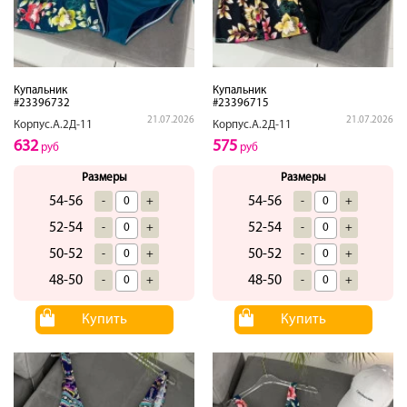
Купальник
Купальник
#23396732
#23396715
21.07.2026
21.07.2026
Корпус.А.2Д-11
Корпус.А.2Д-11
632
575
руб
руб
Размеры
Размеры
54-56
54-56
-
+
-
+
52-54
52-54
-
+
-
+
50-52
50-52
-
+
-
+
48-50
48-50
-
+
-
+
Купить
Купить