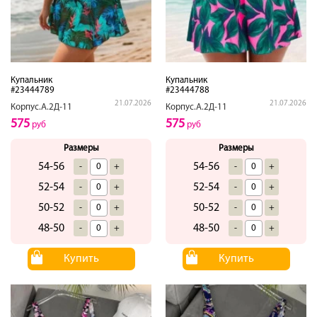
Купальник
Купальник
#23444789
#23444788
21.07.2026
21.07.2026
Корпус.А.2Д-11
Корпус.А.2Д-11
575
575
руб
руб
Размеры
Размеры
54-56
54-56
-
+
-
+
52-54
52-54
-
+
-
+
50-52
50-52
-
+
-
+
48-50
48-50
-
+
-
+
Купить
Купить