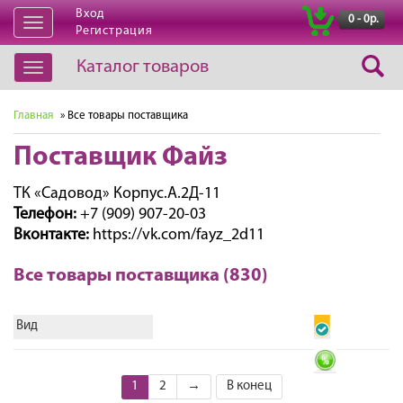
Вход
|
0 - 0р.
Открыть
Регистрация
навигацию
Каталог товаров
Открыть
навигацию
Главная
» Все товары поставщика
Поставщик Файз
ТК «Садовод» Корпус.А.2Д-11
Телефон:
+7 (909) 907-20-03
Вконтакте:
https://vk.com/fayz_2d11
Все товары поставщика (830)
Вид
1
2
→
В конец