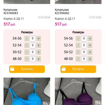
Купальник
Купальник
#23396683
#23396682
21.07.2026
21.07.2026
Корпус.А.2Д-11
Корпус.А.2Д-11
517
517
руб
руб
Размеры
Размеры
54-56
54-56
-
+
-
+
52-54
52-54
-
+
-
+
50-52
50-52
-
+
-
+
48-50
48-50
-
+
-
+
Купить
Купить