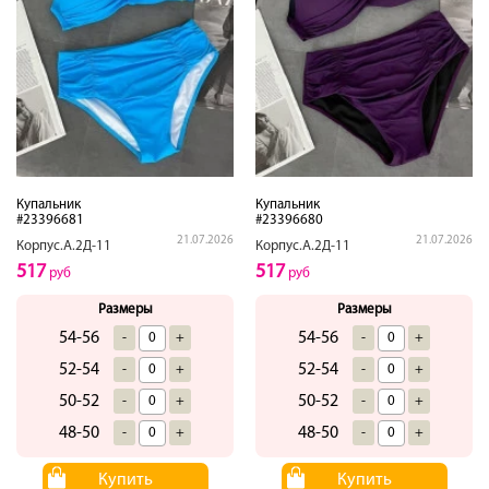
Купальник
Купальник
#23396681
#23396680
21.07.2026
21.07.2026
Корпус.А.2Д-11
Корпус.А.2Д-11
517
517
руб
руб
Размеры
Размеры
54-56
54-56
-
+
-
+
52-54
52-54
-
+
-
+
50-52
50-52
-
+
-
+
48-50
48-50
-
+
-
+
Купить
Купить