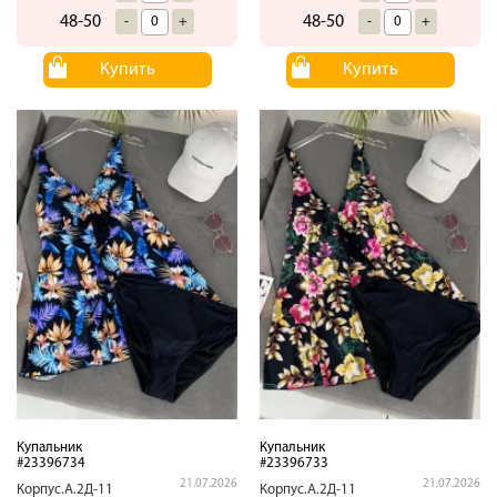
48-50
48-50
-
+
-
+
Купить
Купить
Купальник
Купальник
#23396734
#23396733
21.07.2026
21.07.2026
Корпус.А.2Д-11
Корпус.А.2Д-11