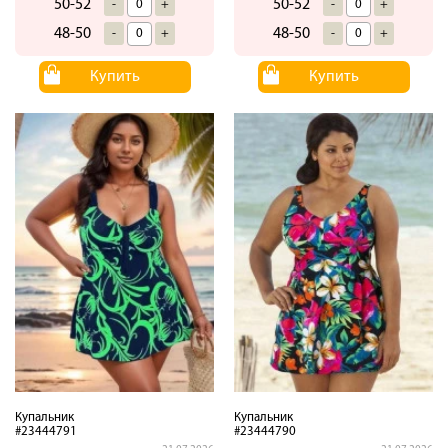
50-52
50-52
-
+
-
+
48-50
48-50
-
+
-
+
Купить
Купить
Купальник
Купальник
#23444791
#23444790