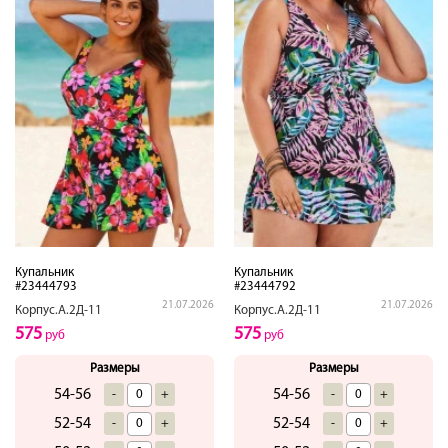
Купальник
Купальник
#23444793
#23444792
21.07.2026
21.07.2026
Корпус.А.2Д-11
Корпус.А.2Д-11
575
575
руб
руб
Размеры
Размеры
54-56
54-56
-
+
-
+
52-54
52-54
-
+
-
+