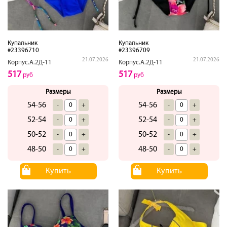
Купальник
Купальник
#23396710
#23396709
21.07.2026
21.07.2026
Корпус.А.2Д-11
Корпус.А.2Д-11
517
517
руб
руб
Размеры
Размеры
54-56
54-56
-
+
-
+
52-54
52-54
-
+
-
+
50-52
50-52
-
+
-
+
48-50
48-50
-
+
-
+
Купить
Купить