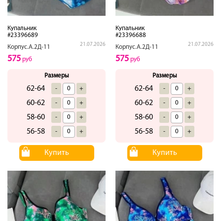
Купальник
Купальник
#23396689
#23396688
21.07.2026
21.07.2026
Корпус.А.2Д-11
Корпус.А.2Д-11
575
575
руб
руб
Размеры
Размеры
62-64
62-64
-
+
-
+
60-62
60-62
-
+
-
+
58-60
58-60
-
+
-
+
56-58
56-58
-
+
-
+
Купить
Купить