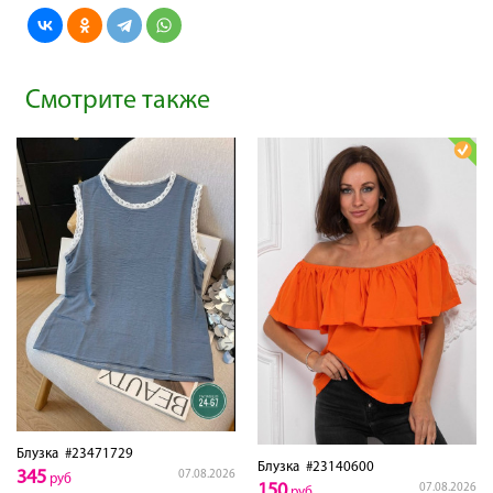
Смотрите также
Блузка
#23471729
Блузка
#23140600
345
07.08.2026
руб
150
07.08.2026
руб