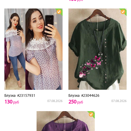
Блузка
#23157931
Блузка
#23044626
130
250
07.08.2026
07.08.2026
руб
руб