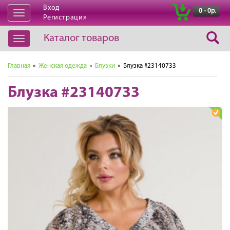
Вход
|
0 - 0р.
Открыть
Регистрация
навигацию
Каталог товаров
Открыть
навигацию
Главная
»
Женская одежда
»
Блузки
» Блузка #23140733
Блузка #23140733