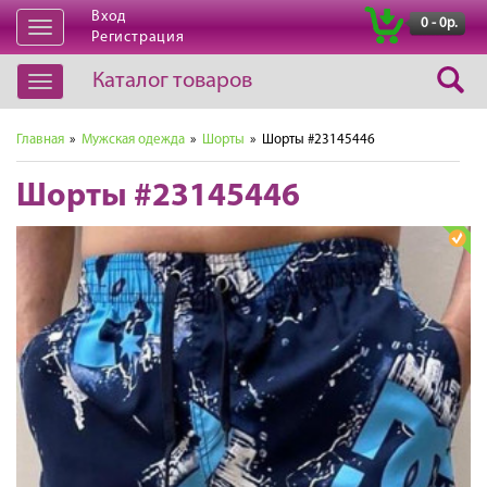
Вход
|
0 - 0р.
Открыть
Регистрация
навигацию
Каталог товаров
Открыть
навигацию
Главная
»
Мужская одежда
»
Шорты
» Шорты #23145446
Шорты #23145446