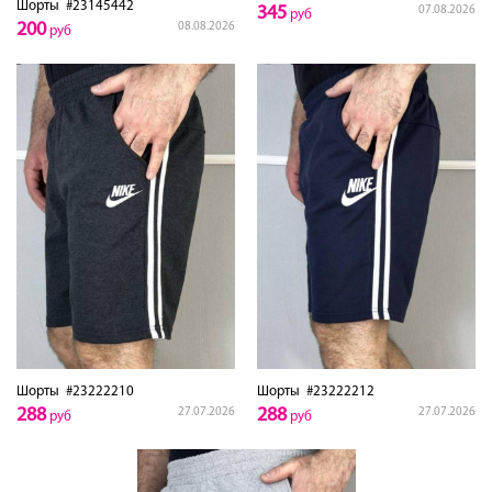
Шорты
#23145442
345
07.08.2026
руб
200
08.08.2026
руб
Шорты
#23222210
Шорты
#23222212
288
288
27.07.2026
27.07.2026
руб
руб