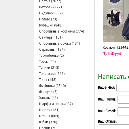
Платья (2677)
Ветровки (221)
Пиджаки (307)
Пальто (73)
Рубашки (848)
Спортивные костюмы (774)
Свитеры (101)
Спортивные брюки (131)
Костюм
#23442
Сарафаны (194)
1,150
руб
Термобелье (2)
Трусы (44)
Туники (215)
Толстовки (565)
Написать 
Топы (158)
Футболки (1540)
Ваше Имя:
Фартуки (3)
Халаты (41)
Ваш Город:
Шарфы и платки (37)
Шорты (461)
Ваш E-mail:
Штаны (664)
Ваш Отзыв:
Юбки (320)
Плащи (7)