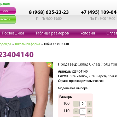
трация
опрос
8 (968) 625-23-23
+7 (495) 109-04
Пн-Пт 9:00-19:00
Пн-Пт 9:00-19:00
звонок
Поставщики
Таблица размеров
Условия
Опла
 одежда
»
Школьная форма
» Юбка #23404140
23404140
Продавец:
Склад Склад (1502 то
Артикул:
#23404140
Состав
: 50% хлопок, 25% шерсть, 15% 
Страна производитель:
Россия
Модель без выбора
Размеры
100
-
+
110
-
+