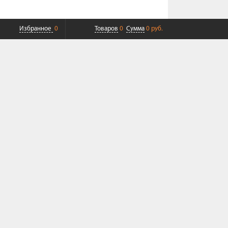
Избранное
0
Товаров
0
Сумма
0 руб.
ПЛАТНАЯ ДОСТАВКА ДО ТК
СОВРЕМЕННЫЙ СЕРВИС
+7 (968) 625-23-23
+7 (495) 109-04-49
Пн-Пт 9:00-19:00