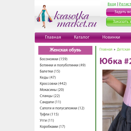
Вход
|
Регис
Задать в
Заказать 
Главная
Каталог
Новинки
Главная
»
Детская
Женская обувь
Босоножки (159)
Юбка #
Ботинки и полуботинки (49)
Балетки (15)
Кеды (47)
Кроссовки (442)
Мокасины (20)
Сланцы (22)
Сандали (11)
Сапоги и полусапожки (12)
Туфли (115)
Угги (11)
Коробками (17)