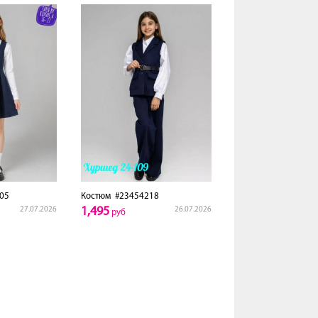
05
Костюм
#23454218
1,495
27.07.2026
26.07.2026
руб