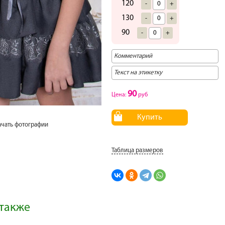
120
-
+
130
-
+
90
-
+
90
Цена:
руб
Купить
ачать фотографии
Таблица размеров
также