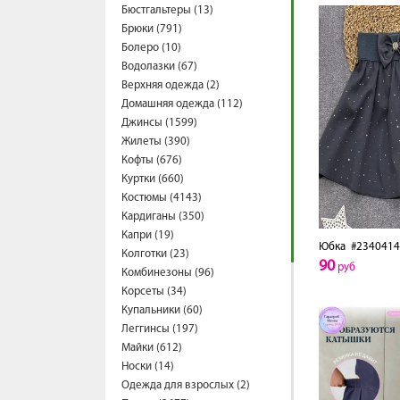
Бюстгальтеры (13)
Брюки (791)
Болеро (10)
Водолазки (67)
Верхняя одежда (2)
Домашняя одежда (112)
Джинсы (1599)
Жилеты (390)
Кофты (676)
Куртки (660)
Костюмы (4143)
Кардиганы (350)
Капри (19)
Юбка
#2340414
Колготки (23)
90
руб
Комбинезоны (96)
Корсеты (34)
Купальники (60)
Леггинсы (197)
Майки (612)
Носки (14)
Одежда для взрослых (2)