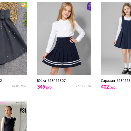
2
Юбка
#23455307
Сарафан
#234553
345
402
07.08.2026
27.07.2026
руб
руб