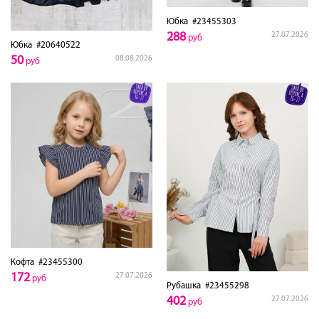
Юбка
#23455303
288
27.07.2026
руб
Юбка
#20640522
50
08.08.2026
руб
Кофта
#23455300
172
27.07.2026
руб
Рубашка
#23455298
402
27.07.2026
руб