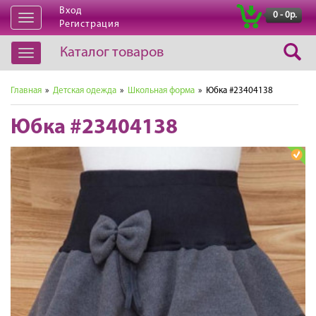
Вход
|
0 - 0р.
Открыть
Регистрация
навигацию
Каталог товаров
Открыть
навигацию
Главная
»
Детская одежда
»
Школьная форма
» Юбка #23404138
Юбка #23404138