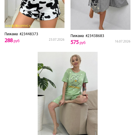
Пижама
#23448373
Пижама
#23438683
288
23.07.2026
руб
575
16.07.2026
руб