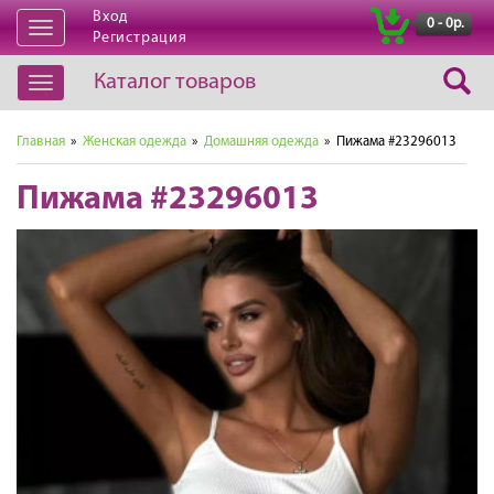
Вход
|
0 - 0р.
Открыть
Регистрация
навигацию
Каталог товаров
Открыть
навигацию
Главная
»
Женская одежда
»
Домашняя одежда
» Пижама #23296013
Пижама #23296013