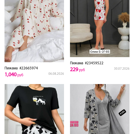
Пижама
#23459522
Пижама
#22665974
229
30.07.2026
руб
1,040
06.08.2026
руб