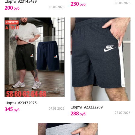
Шорты
#23145439
230
08.08.2026
руб
200
08.08.2026
руб
Шорты
#23472975
Шорты
#23222209
345
07.08.2026
руб
288
27.07.2026
руб