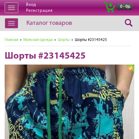
Вход
|
0 - 0р.
Открыть
Регистрация
навигацию
Каталог товаров
Открыть
навигацию
Главная
»
Мужская одежда
»
Шорты
» Шорты #23145425
Шорты #23145425