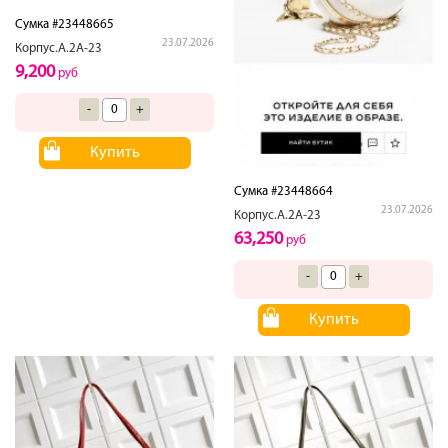
Сумка #23448665
23.07.2026
Корпус.А.2А-23
9,200
руб
-
+
Купить
Сумка #23448664
23.07.2026
Корпус.А.2А-23
63,250
руб
-
+
Купить