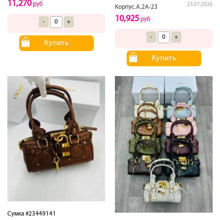
11,270
руб
23.07.2026
Корпус.А.2А-23
10,925
руб
-
+
-
+
Купить
Купить
Сумка #23449141