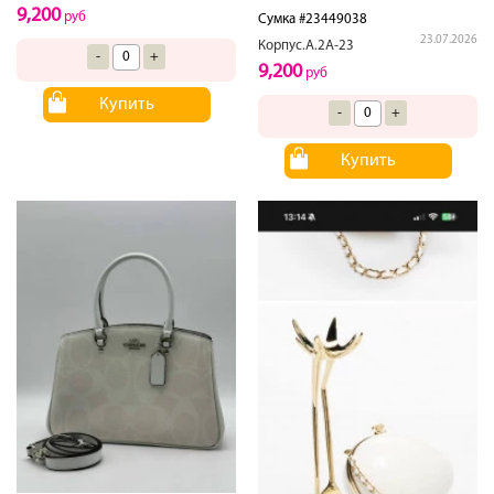
9,200
руб
Сумка #23449038
23.07.2026
Корпус.А.2А-23
-
+
9,200
руб
Купить
-
+
Купить