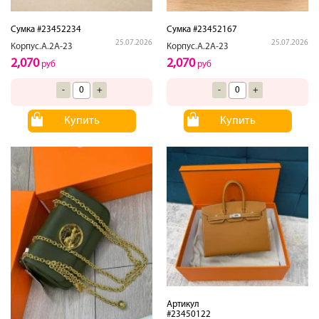
Сумка #23452234
Сумка #23452167
25.07.2026
25.07.2026
Корпус.А.2А-23
Корпус.А.2А-23
2,070
2,070
руб
руб
-
+
-
+
Купить
Купить
Артикул
#23450122