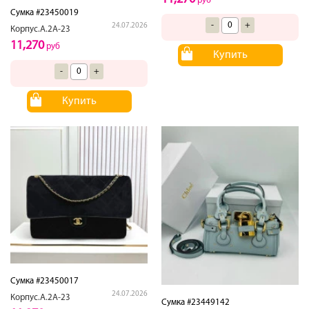
руб
Сумка #23450019
-
+
24.07.2026
Корпус.А.2А-23
11,270
руб
Купить
-
+
Купить
Сумка #23450017
24.07.2026
Корпус.А.2А-23
Сумка #23449142