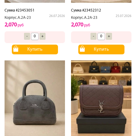
Сумка #23453051
Сумка #23452312
26.07.2026
25.07.2026
Корпус.А.2А-23
Корпус.А.2А-23
2,070
2,070
руб
руб
-
+
-
+
Купить
Купить