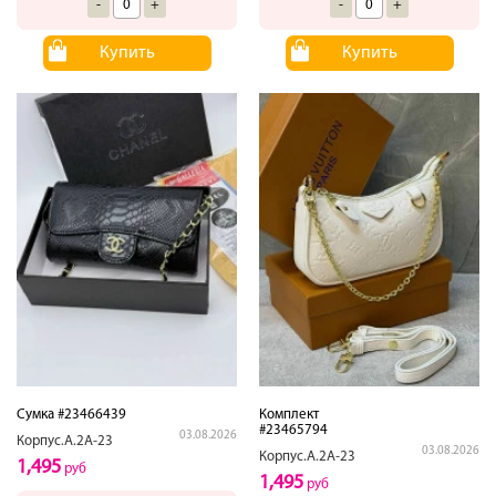
-
+
-
+
Купить
Купить
Сумка #23466439
Комплект
#23465794
03.08.2026
Корпус.А.2А-23
03.08.2026
Корпус.А.2А-23
1,495
руб
1,495
руб