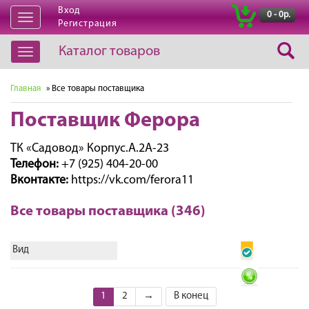
Вход
|
0 - 0р.
Открыть
Регистрация
навигацию
Каталог товаров
Открыть
навигацию
Главная
» Все товары поставщика
Поставщик Ферора
ТК «Садовод» Корпус.А.2А-23
Телефон:
+7 (925) 404-20-00
Вконтакте:
https://vk.com/ferora11
Все товары поставщика (346)
Вид
1
2
→
В конец