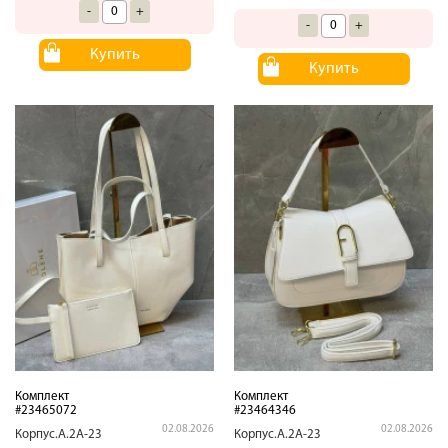
-
+
-
+
Купить
Купить
Комплект
Комплект
#23465072
#23464346
02.08.2026
02.08.2026
Корпус.А.2А-23
Корпус.А.2А-23