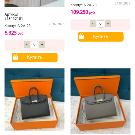
24.07.2026
Корпус.А.2А-23
109,250
руб
Артикул
#23452101
-
+
25.07.2026
Корпус.А.2А-23
6,325
руб
Купить
-
+
Купить