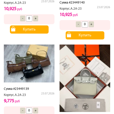
23.07.2026
Сумка #23449140
Корпус.А.2А-23
23.07.2026
10,925
Корпус.А.2А-23
руб
10,925
руб
-
+
-
+
Купить
Купить
Сумка #23449139
23.07.2026
Корпус.А.2А-23
9,775
руб
-
+