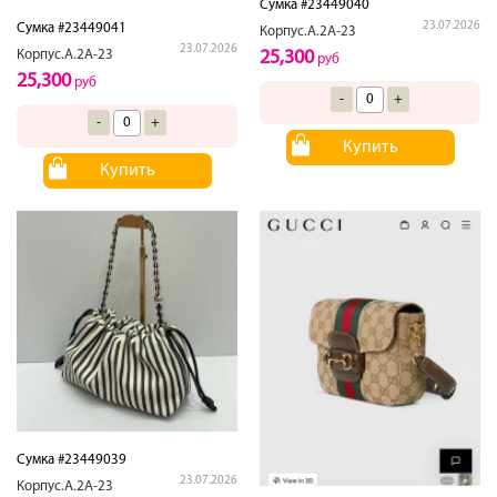
Сумка #23449040
23.07.2026
Сумка #23449041
Корпус.А.2А-23
23.07.2026
25,300
Корпус.А.2А-23
руб
25,300
руб
-
+
-
+
Купить
Купить
Сумка #23449039
23.07.2026
Корпус.А.2А-23