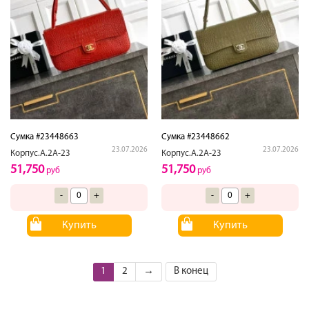
Сумка #23448663
Сумка #23448662
23.07.2026
23.07.2026
Корпус.А.2А-23
Корпус.А.2А-23
51,750
51,750
руб
руб
-
+
-
+
Купить
Купить
1
2
→
В конец