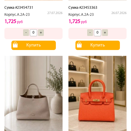
Сумка #23454731
Сумка #23453363
27.07.2026
26.07.2026
Корпус.А.2А-23
Корпус.А.2А-23
1,725
1,725
руб
руб
-
+
-
+
Купить
Купить