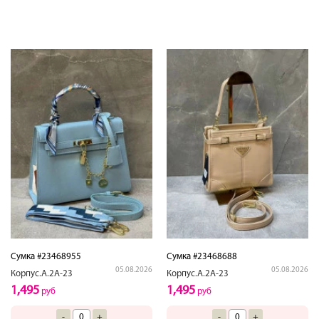
Сумка #23468955
Сумка #23468688
05.08.2026
05.08.2026
Корпус.А.2А-23
Корпус.А.2А-23
1,495
1,495
руб
руб
-
+
-
+