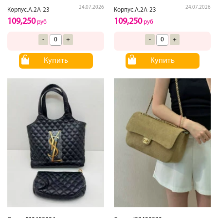
24.07.2026
24.07.2026
Корпус.А.2А-23
Корпус.А.2А-23
109,250
109,250
руб
руб
-
+
-
+
Купить
Купить