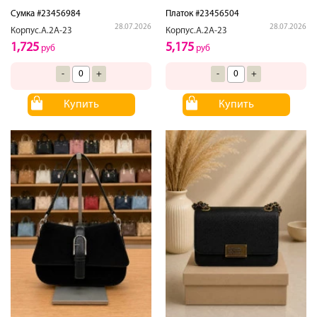
Сумка #23456984
Платок #23456504
28.07.2026
28.07.2026
Корпус.А.2А-23
Корпус.А.2А-23
1,725
5,175
руб
руб
-
+
-
+
Купить
Купить