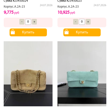
Сумка #23450024
Сумка #23450023
24.07.2026
24.07.2026
Корпус.А.2А-23
Корпус.А.2А-23
9,775
10,925
руб
руб
-
+
-
+
Купить
Купить