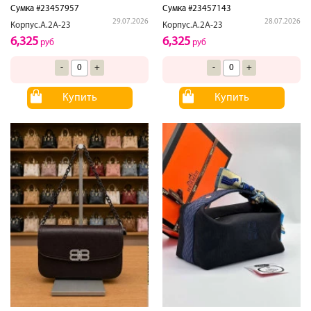
Сумка #23457957
Сумка #23457143
29.07.2026
28.07.2026
Корпус.А.2А-23
Корпус.А.2А-23
6,325
6,325
руб
руб
-
+
-
+
Купить
Купить