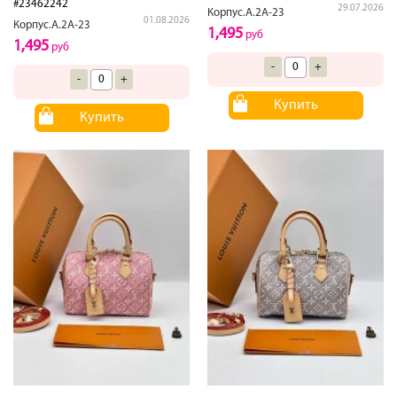
#23462242
29.07.2026
Корпус.А.2А-23
01.08.2026
Корпус.А.2А-23
1,495
руб
1,495
руб
-
+
-
+
Купить
Купить