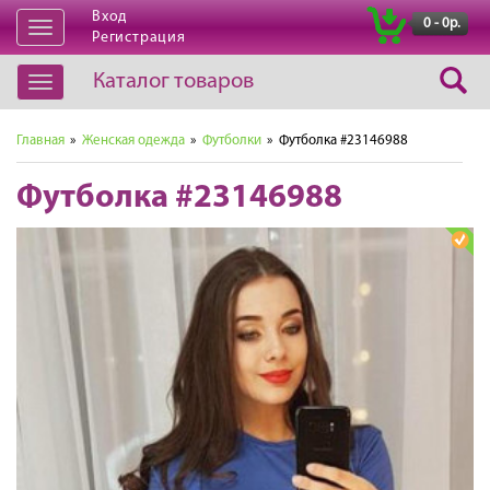
Вход
|
0 - 0р.
Открыть
Регистрация
навигацию
Каталог товаров
Открыть
навигацию
Главная
»
Женская одежда
»
Футболки
» Футболка #23146988
Футболка #23146988