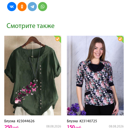
Смотрите также
Блузка
#23044626
Блузка
#23140725
250
150
08.08.2026
08.08.2026
руб
руб