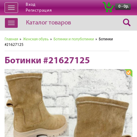
Вход
|
0 - 0р.
Открыть
Регистрация
навигацию
Каталог товаров
Открыть
навигацию
Главная
»
Женская обувь
»
Ботинки и полуботинки
» Ботинки
#21627125
Ботинки #21627125