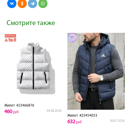
Смотрите также
Жилет
#23466876
460
04.08.2026
руб
Жилет
#23454053
632
26.07.2026
руб